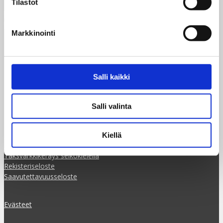
Tilastot
Markkinointi
Taksvärkki ry
Dagsverke rf
Siltasaarenkatu 4, 7.krs
Globaalikeskus
Salli kaikki
00530 Helsinki
Salli valinta
+358 50 341 5507
ilmoittautuminen@taksvarkki.fi
Ilmoittaudu
Kiellä
Tilaa uutiskirje
Taksvärkkikeräys selkokielellä
Rekisteriseloste
Saavutettavuusseloste
Evästeet