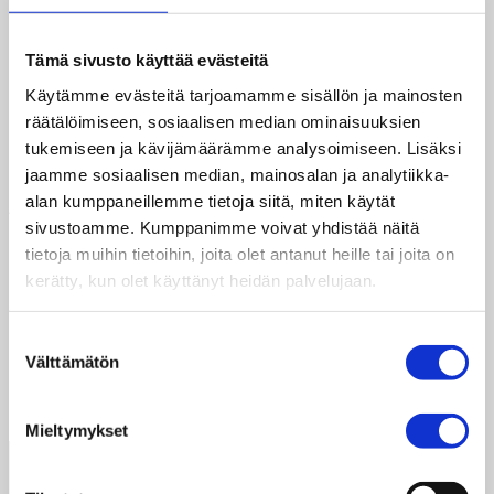
Tämä sivusto käyttää evästeitä
Käytämme evästeitä tarjoamamme sisällön ja mainosten
1. Ronja
räätälöimiseen, sosiaalisen median ominaisuuksien
tukemiseen ja kävijämäärämme analysoimiseen. Lisäksi
jaamme sosiaalisen median, mainosalan ja analytiikka-
Archives
alan kumppaneillemme tietoja siitä, miten käytät
sivustoamme. Kumppanimme voivat yhdistää näitä
tietoja muihin tietoihin, joita olet antanut heille tai joita on
toukokuu 2021
kerätty, kun olet käyttänyt heidän palvelujaan.
huhtikuu 2020
Categories
Suostumuksen
Välttämätön
valinta
suomi-video
Yleinen
Mieltymykset