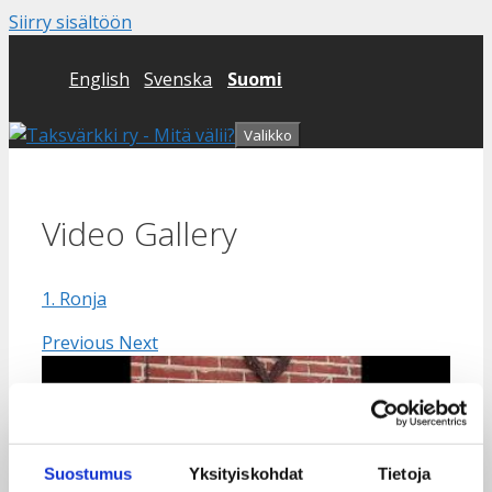
Siirry sisältöön
English
Svenska
Suomi
Valikko
Video Gallery
1. Ronja
Previous
Next
Suostumus
Yksityiskohdat
Tietoja