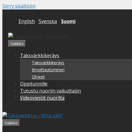
Siirry sisältöön
English
Svenska
Suomi
Valikko
Taksvärkkikeräys
Taksvärkkikeräys
Ilmoittautuminen
Ohjeet
Oppitunnille
Tutustu nuoriin vaikuttajiin
Videoviestit nuorilta
Valikko