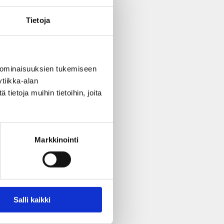
 tai englanti) ja säätää
Tietoja
 ominaisuuksien tukemiseen
tiikka-alan
ietoja muihin tietoihin, joita
Markkinointi
Salli kaikki