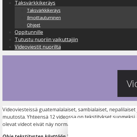
Taksvärkkikeräys
Taksvärkkikeräys
Ilmoittautuminen
Ohjeet
Oppitunnille
Tutustu nuoriin vaikuttajiin
Videoviestit nuorilta
Vi
Videoviesteissä guatemalalaiset, sambialaiset, nepalilaise
muutosta. Yhteensä 12 v
ideossa on tekstitykset suomeksi, 
olevat videot eivät näy normaalisti, sinun täytyy hyväksyä
Ohje tekstitysten käyttöön Youtubessa