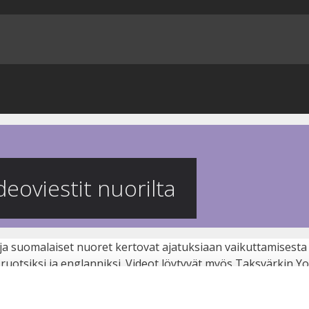
deoviestit nuorilta
t ja suomalaiset nuoret kertovat ajatuksiaan vaikuttamisesta
ruotsiksi ja englanniksi. Videot löytyvät myös Taksvärkin Y
 ensin evästeet painamalla sivun alareunassa näkyvää painik