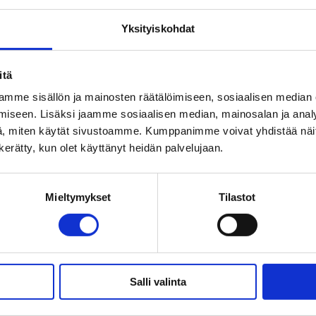
easta alareunasta. Voit vaihtaa tekstityksen kieltä (suomi, ruotsi
Yksityiskohdat
aketta klikkaamalla.
itä
mme sisällön ja mainosten räätälöimiseen, sosiaalisen median
iseen. Lisäksi jaamme sosiaalisen median, mainosalan ja analy
, miten käytät sivustoamme. Kumppanimme voivat yhdistää näitä t
n kerätty, kun olet käyttänyt heidän palvelujaan.
Mieltymykset
Tilastot
Salli valinta