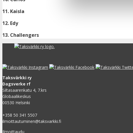
11. Kaisla
12. Edy
13. Challengers
Taksvärkki ry
Dagsverke rf
Siltasaarenkatu 4, 7.krs
Globaalikeskus
00530 Helsinki
+358 50 341 5507
ilmoittautuminen@taksvarkki.fi
Ilmoittaudu