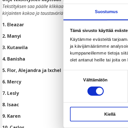
Tekstityksen saa päälle klikkaamalla valkoista ruutua videon oik
Suostumus
kirjainten kokoa ja taustaväriä Tekstitykset-kohdasta rataskuv
1. Eleazar
Tämä sivusto käyttää eväste
2. Manyi
Käytämme evästeitä tarjoama
ja kävijämäärämme analysoim
3. Kutawila
kumppaneillemme tietoja siitä
4. Banisha
olet antanut heille tai joita o
5. Flor, Alejandra ja Ixchel
Suostumuksen
Välttämätön
valinta
6. Mercy
7. Lesly
8. Isaac
Kiellä
9. Karen
10. Carlos