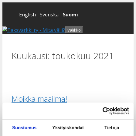
Siirry
sisältöön
English
Svenska
Suomi
Valikko
Kuukausi:
toukokuu 2021
Moikka maailma!
17 toukokuun 2021
kirjoittaja
sitelogic_admin
Tervetuloa
Taksvarkki ry
-sivustolle. Tämä on
Suostumus
Yksityiskohdat
Tietoja
ensimmäinen artikkelisi. Muokkaa sitä tai poista