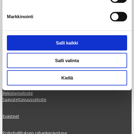
Markkinointi
Taksvärkki ry
Dagsverke rf
Siltasaarenkatu 4, 7.krs
Globaalikeskus
Salli kaikki
00530 Helsinki
+358 50 341 5507
Salli valinta
ilmoittautuminen@taksvarkki.fi
Ilmoittaudu
Kiellä
Tilaa uutiskirje
Taksvärkkikeräys selkokielellä
Rekisteriseloste
Saavutettavuusseloste
Evästeet
Poliisihallituksen rahankeräyslupa: