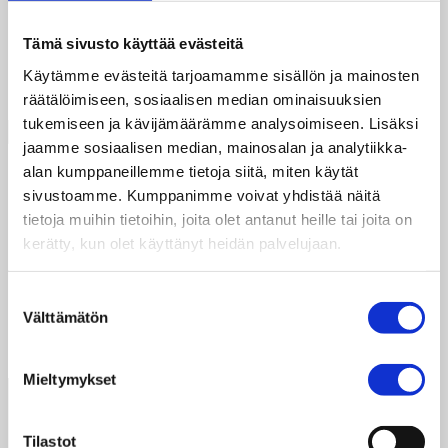
se, ja aloita kirjoittaminen!
Tämä sivusto käyttää evästeitä
Kategoriat
Uncategorised
1 kommentti
Käytämme evästeitä tarjoamamme sisällön ja mainosten
räätälöimiseen, sosiaalisen median ominaisuuksien
Etsi
tukemiseen ja kävijämäärämme analysoimiseen. Lisäksi
Etsi
jaamme sosiaalisen median, mainosalan ja analytiikka-
alan kumppaneillemme tietoja siitä, miten käytät
Recent Posts
sivustoamme. Kumppanimme voivat yhdistää näitä
tietoja muihin tietoihin, joita olet antanut heille tai joita on
Moikka maailma!
kerätty, kun olet käyttänyt heidän palvelujaan.
Blog Post Title
Recent Comments
Suostumuksen
Välttämätön
valinta
WordPress-kommentoija
aiheesta
Moikka maailma!
Mieltymykset
Tilastot