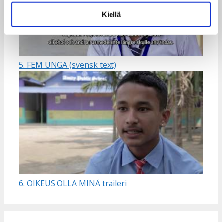
Kiellä
5. FEM UNGA (svensk text)
6. OIKEUS OLLA MINÄ traileri