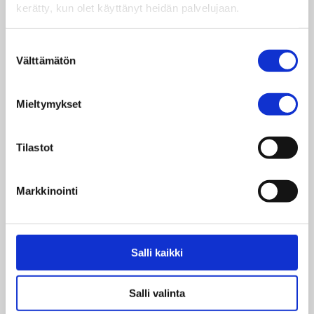
kerätty, kun olet käyttänyt heidän palvelujaan.
Suostumuksen
Välttämätön
valinta
4. ASHMITA (svensk text)
Mieltymykset
Tilastot
Markkinointi
5. VIISI NUORTA
Salli kaikki
Salli valinta