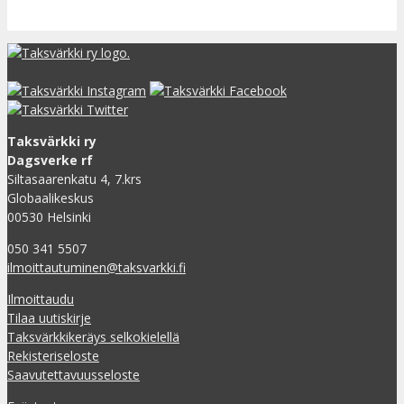
Taksvärkki ry
Dagsverke rf
Siltasaarenkatu 4, 7.krs
Globaalikeskus
00530 Helsinki
050 341 5507
ilmoittautuminen@taksvarkki.fi
Ilmoittaudu
Tilaa uutiskirje
Taksvärkkikeräys selkokielellä
Rekisteriseloste
Saavutettavuusseloste