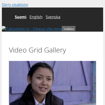
Siirry sisältöön
Suomi
English
Svenska
Valikko
Video Grid Gallery