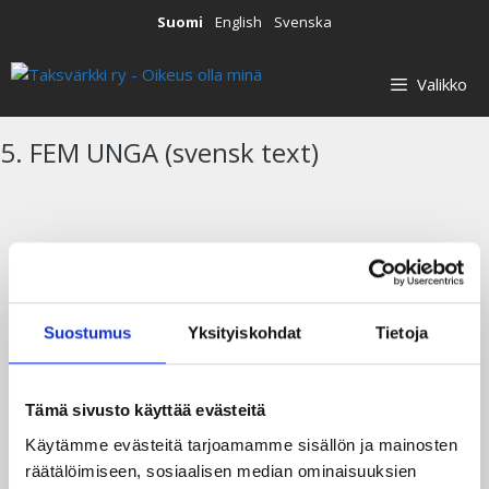
Siirry
Suomi
English
Svenska
sisältöön
Valikko
5. FEM UNGA (svensk text)
Suostumus
Yksityiskohdat
Tietoja
Tämä sivusto käyttää evästeitä
Käytämme evästeitä tarjoamamme sisällön ja mainosten
räätälöimiseen, sosiaalisen median ominaisuuksien