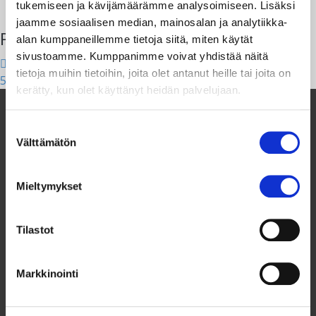
tukemiseen ja kävijämäärämme analysoimiseen. Lisäksi
jaamme sosiaalisen median, mainosalan ja analytiikka-
Post navigation
alan kumppaneillemme tietoja siitä, miten käytät
sivustoamme. Kumppanimme voivat yhdistää näitä
6. OIKEUS OLLA MINÄ traileri
tietoja muihin tietoihin, joita olet antanut heille tai joita on
5. VIISI NUORTA
kerätty, kun olet käyttänyt heidän palvelujaan.
Suostumuksen
Välttämätön
valinta
Mieltymykset
Taksvärkki ry
Dagsverke rf
Tilastot
Siltasaarenkatu 4, 7.krs
Globaalikeskus
00530 Helsinki
Markkinointi
050 341 5507
ilmoittautuminen@taksvarkki.fi