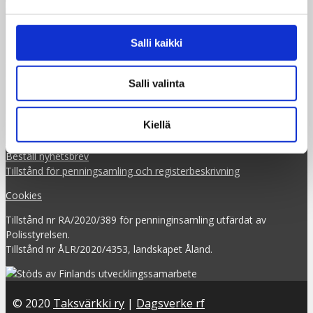
Dagsverke rf
Salli kaikki
Broholmsgatan 4, vån. 7,
Globaalikeskus,
00530 Helsingfors
Salli valinta
+358 (0)50 341 5507
ilmoittautuminen@taksvarkki.fi
Kiellä
Anmälning till Dagsverke
Beställ nyhetsbrev
Tillstånd för penningsamling och registerbeskrivning
Cookies
Tillstånd nr RA/2020/389 för penninginsamling utfärdat av
Polisstyrelsen.
Tillstånd nr ÅLR/2020/4353, landskapet Åland.
© 2020
Taksvärkki ry
|
Dagsverke rf