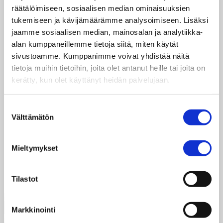
Anvisningar till textningen på Youtube
räätälöimiseen, sosiaalisen median ominaisuuksien
För att lägga upp textningen, klicka på den vita rutan
tukemiseen ja kävijämäärämme analysoimiseen. Lisäksi
i nedre hörnet till höger. Du kan välja mellan finska,
jaamme sosiaalisen median, mainosalan ja analytiikka-
svenska och engelska och anpassa storleken eller
alan kumppaneillemme tietoja siitä, miten käytät
bakgrundsfärgen under Textningen genom att klicka
sivustoamme. Kumppanimme voivat yhdistää näitä
på kugghjule
tietoja muihin tietoihin, joita olet antanut heille tai joita on
kerätty, kun olet käyttänyt heidän palvelujaan.
Previous
Next
1. OIKEUS OLLA MINÄ lyhytdokumentti
Suostumuksen
Välttämätön
valinta
”Elevkårens roll är viktig. Vi hjälper människor att
förstå att ingen ska bli diskriminerad.”
Mieltymykset
Salin, 15, Jhapa, Nepal
Tilastot
Markkinointi