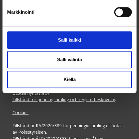
Markkinointi
Dagsverke rf
Broholmsgatan 4, vån. 7,
Salli kaikki
Globaalikeskus,
00530 Helsingfors
Salli valinta
+358 (0)50 341 5507
ilmoittautuminen@taksvarkki.fi
Kiellä
Anmälning till Dagsverke
Beställ nyhetsbrev
Tillstånd för penningsamling och registerbeskrivning
Cookies
Tillstånd nr RA/2020/389 för penninginsamling utfärdat
av Polisstyrelsen.
Tillstånd nr ÅLR/2020/4353, landskapet Åland.