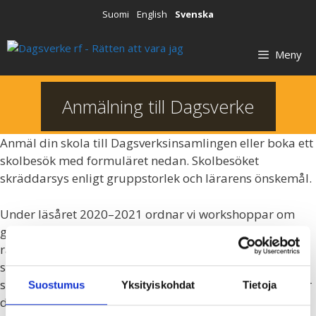
Hoppa
Suomi
English
Svenska
till
innehåll
Meny
Anmälning till Dagsverke
Anmäl din skola till Dagsverksinsamlingen eller boka ett
skolbesök med formuläret nedan. Skolbesöket
skräddarsys enligt gruppstorlek och lärarens önskemål.
Under läsåret 2020–2021 ordnar vi workshoppar om
global fostran i första hand på distans på grund av den
rådande coronasituationen. Det går även att beställa
skolbesök som förverkligas som närundervisning, ifall
situationen och anvisningarna för just din region tillåter
Suostumus
Yksityiskohdat
Tietoja
det.
Läs mer om workshoppar
som Dagsverke erbjuder.