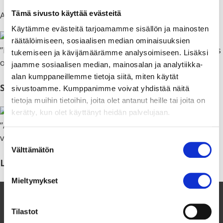
Tämä sivusto käyttää evästeitä
ANMÄLNING TILL DAGSVERKE
Käytämme evästeitä tarjoamamme sisällön ja mainosten
räätälöimiseen, sosiaalisen median ominaisuuksien
”Dagsverke är ett sätt att göra världen till en bättre plats
tukemiseen ja kävijämäärämme analysoimiseen. Lisäksi
och påverka saker som andra kanske ännu inte gör.”
jaamme sosiaalisen median, mainosalan ja analytiikka-
alan kumppaneillemme tietoja siitä, miten käytät
Sakke, 18, Juva
sivustoamme. Kumppanimme voivat yhdistää näitä
tietoja muihin tietoihin, joita olet antanut heille tai joita on
kerätty, kun olet käyttänyt heidän palvelujaan.
”Alla mår säkert bättre, när de känner sig lika mycket
värda som andra.”
Suostumuksen
Välttämätön
valinta
Luna, 14, Uleåborg
Mieltymykset
Tilastot