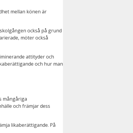
ldhet mellan könen är
as skolgången också på grund
arierade, möter också
iminerande attityder och
likaberättigande och hur man
:s mångåriga
hälle och främjar dess
ämja likaberättigande. På