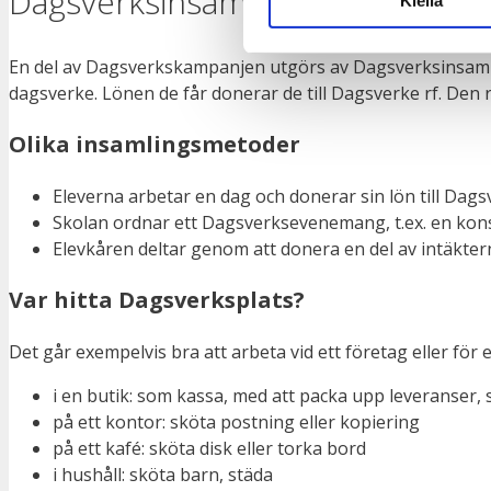
Dagsverksinsamling
Kiellä
En del av Dagsverkskampanjen utgörs av Dagsverksinsamlin
dagsverke. Lönen de får donerar de till Dagsverke rf. De
Olika insamlingsmetoder
Eleverna arbetar en dag och donerar sin lön till Dagsv
Skolan ordnar ett Dagsverksevenemang, t.ex. en konse
Elevkåren deltar genom att donera en del av intäkterna 
Var hitta Dagsverksplats?
Det går exempelvis bra att arbeta vid ett företag eller för
i en butik: som kassa, med att packa upp leveranser,
på ett kontor: sköta postning eller kopiering
på ett kafé: sköta disk eller torka bord
i hushåll: sköta barn, städa