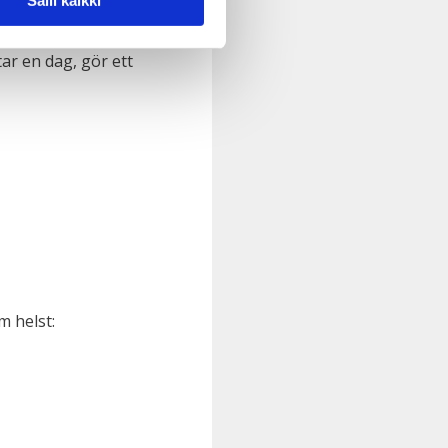
Salli kaikki
r en dag, gör ett
m helst: