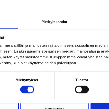
om påverkansarbete.
Yksityiskohdat
itä
mme sisällön ja mainosten räätälöimiseen, sosiaalisen median
iseen. Lisäksi jaamme sosiaalisen median, mainosalan ja analy
t sänds i lokalradion.
, miten käytät sivustoamme. Kumppanimme voivat yhdistää näitä t
n kerätty, kun olet käyttänyt heidän palvelujaan.
Mieltymykset
Tilastot
ätta sin skolgång.