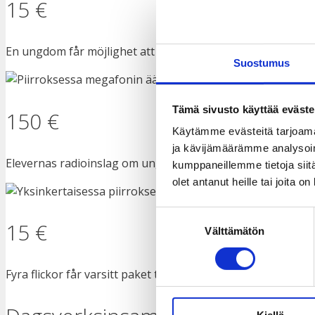
15 €
En ungdom får möjlighet att delta på ett tredagars läger 
Suostumus
Tämä sivusto käyttää eväste
150 €
Käytämme evästeitä tarjoama
ja kävijämäärämme analysoim
Elevernas radioinslag om ungas rättigheter och jämställdhe
kumppaneillemme tietoja siitä
olet antanut heille tai joita o
Suostumuksen
15 €
Välttämätön
valinta
Fyra flickor får varsitt paket tygbindor, så att de kan forts