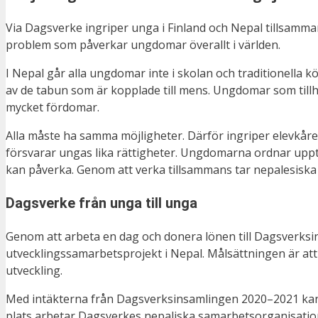
Via Dagsverke ingriper unga i Finland och Nepal tillsamma
problem som påverkar ungdomar överallt i världen.
I Nepal går alla ungdomar inte i skolan och traditionella 
av de tabun som är kopplade till mens. Ungdomar som till
mycket fördomar.
Alla måste ha samma möjligheter. Därför ingriper elevkåre
försvarar ungas lika rättigheter. Ungdomarna ordnar uppt
kan påverka. Genom att verka tillsammans tar nepalesiska
Dagsverke från unga till unga
Genom att arbeta en dag och donera lönen till Dagsverks
utvecklingssamarbetsprojekt i Nepal. Målsättningen är att
utveckling.
Med intäkterna från Dagsverksinsamlingen 2020–2021 kan d
plats arbetar Dagsverkes nepaliska samarbetsorganisatio