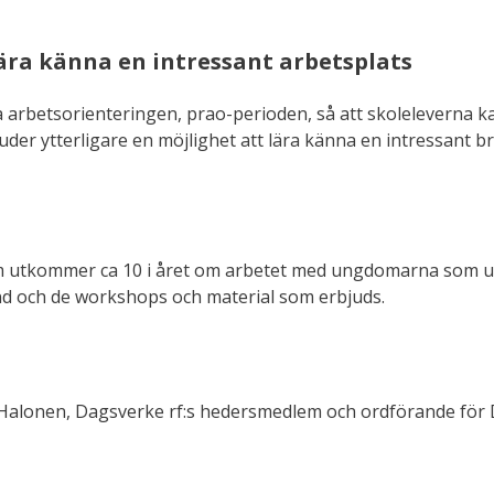
ära känna en intressant arbetsplats
 arbetsorienteringen, prao-perioden, så att skoleleverna k
der ytterligare en möjlighet att lära känna en intressant b
om utkommer ca 10 i året om arbetet med ungdomarna som ut
and och de workshops och material som erbjuds.
 Halonen, Dagsverke rf:s hedersmedlem och ordförande fö