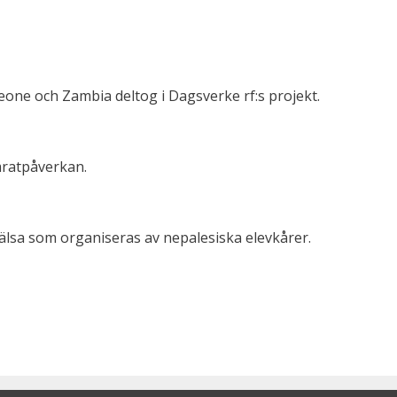
eone och Zambia deltog i Dagsverke rf:s projekt.
mratpåverkan.
älsa som organiseras av nepalesiska elevkårer.