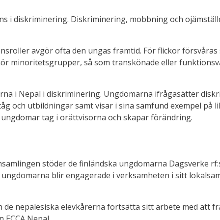
ns i diskriminering. Diskriminering, mobbning och ojämstäl
könsroller avgör ofta den ungas framtid. För flickor försvår
hör minoritetsgrupper, så som transkönade eller funktionsv
rna i Nepal i diskriminering. Ungdomarna ifrågasätter diskr
åg och utbildningar samt visar i sina samfund exempel på 
 ungdomar tag i orättvisorna och skapar förändring.
insamlingen stöder de finländska ungdomarna Dagsverke rf
 ungdomarna blir engagerade i verksamheten i sitt lokalsam
e nepalesiska elevkårerna fortsätta sitt arbete med att fr
n ECCA Nepal.