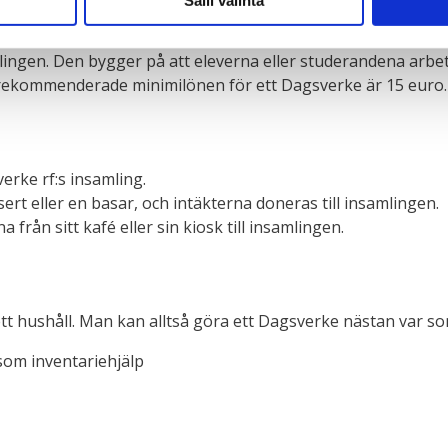
Salli valinta
gen. Den bygger på att eleverna eller studerandena arbeta
n rekommenderade minimilönen för ett Dagsverke är 15 euro.
erke rf:s insamling.
rt eller en basar, och intäkterna doneras till insamlingen.
från sitt kafé eller sin kiosk till insamlingen.
 ett hushåll. Man kan alltså göra ett Dagsverke nästan var so
 som inventariehjälp