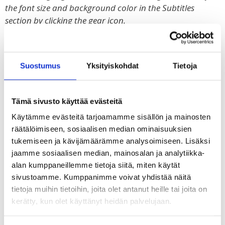
the font size and background color in the Subtitles
section by clicking the gear icon.
P
N
Suostumus
Yksityiskohdat
Tietoja
r
e
e
x
Tämä sivusto käyttää evästeitä
v
t
Käytämme evästeitä tarjoamamme sisällön ja mainosten
i
räätälöimiseen, sosiaalisen median ominaisuuksien
o
tukemiseen ja kävijämäärämme analysoimiseen. Lisäksi
jaamme sosiaalisen median, mainosalan ja analytiikka-
u
alan kumppaneillemme tietoja siitä, miten käytät
s
sivustoamme. Kumppanimme voivat yhdistää näitä
tietoja muihin tietoihin, joita olet antanut heille tai joita on
1. OIKEUS OLLA MINÄ lyhytdokumentti
kerätty, kun olet käyttänyt heidän palvelujaan.