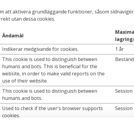
 att aktivera grundläggande funktioner, såsom sidnavigerin
rekt utan dessa cookies.
Maxima
Ändamål
lagring
Indikerar medgivande för cookies.
1 år
This cookie is used to distinguish between
Beständ
humans and bots. This is beneficial for the
website, in order to make valid reports on the
use of their website.
This cookie is used to distinguish between
Session
humans and bots.
Used to check if the user's browser supports
Session
cookies.
This cookie is part of a bundle of cookies which
Session
serve the purpose of content delivery and