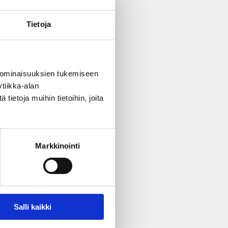
Tietoja
 ominaisuuksien tukemiseen
tiikka-alan
. Detta kan t.ex. vara
ietoja muihin tietoihin, joita
l
Typ
stid
Markkinointi
HTTP-cookie
Salli kaikki