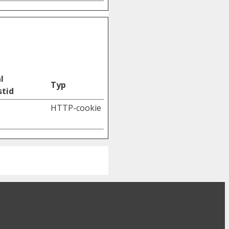
l
Typ
stid
HTTP-cookie