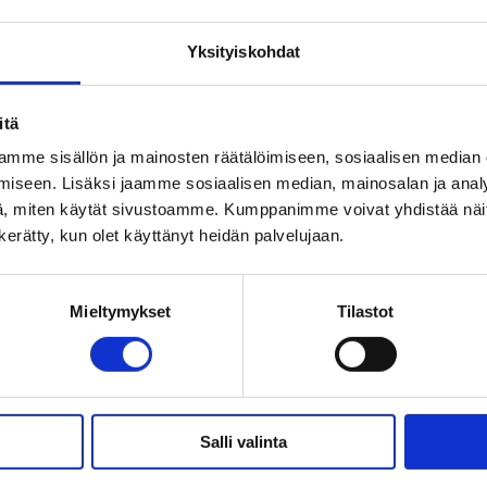
presentation. The cookies keep the correct state
of font, blog/picture sliders, color themes and
Yksityiskohdat
other website settings.
itä
mme sisällön ja mainosten räätälöimiseen, sosiaalisen median
iseen. Lisäksi jaamme sosiaalisen median, mainosalan ja analy
information som ändrar hur webbplatsen fungerar eller visas
, miten käytät sivustoamme. Kumppanimme voivat yhdistää näitä t
n kerätty, kun olet käyttänyt heidän palvelujaan.
Maxima
Ändamål
lagring
Mieltymykset
Tilastot
This cookie is used to determine the preferred
1 år
language of the visitor and sets the language
accordingly on the website, if possible.
Salli valinta