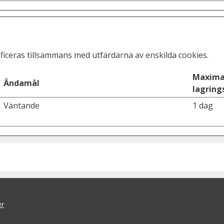
sificeras tillsammans med utfärdarna av enskilda cookies.
Maxima
Ändamål
lagring
Väntande
1 dag