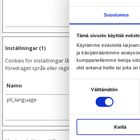
Suostumus
Tämä sivusto käyttää eväste
Käytämme evästeitä tarjoama
Inställningar (1)
ja kävijämäärämme analysoim
Cookies för inställningar låter en webbplats komma ihåg 
kumppaneillemme tietoja siitä
föredraget språk eller regionen du befinner dig i.
olet antanut heille tai joita o
Suostumuksen
Namn
Utfärdare
Välttämätön
valinta
pll_language
www.taksvarkki.fi
Kiellä