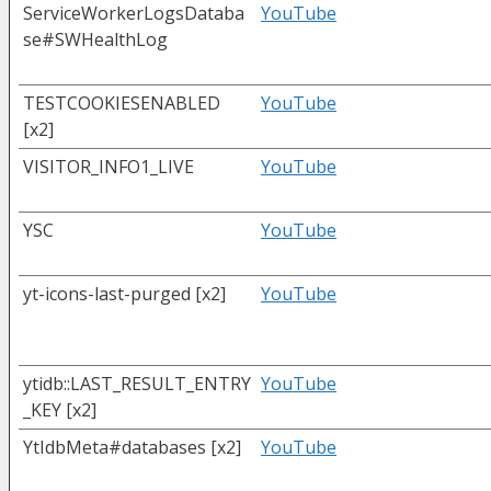
ServiceWorkerLogsDataba
YouTube
se#SWHealthLog
TESTCOOKIESENABLED
YouTube
[x2]
VISITOR_INFO1_LIVE
YouTube
YSC
YouTube
yt-icons-last-purged [x2]
YouTube
ytidb::LAST_RESULT_ENTRY
YouTube
_KEY [x2]
YtIdbMeta#databases [x2]
YouTube