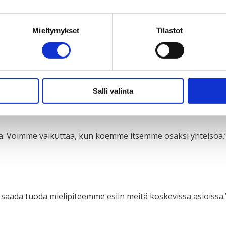
Mieltymykset
Tilastot
ia. Unelmani on olla opettaja. Sitten voin puuttua koulussa 
oivat jakaa tietoa omien vanhempien kanssa. Sillä tavalla m
Salli valinta
a. Voimme vaikuttaa, kun koemme itsemme osaksi yhteisöä.
saada tuoda mielipiteemme esiin meitä koskevissa asioissa.