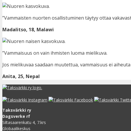
”Vammaisten nuorten osallistuminen täytyy ottaa vakavasti.
Madalitso, 18, Malawi
”Vammaisuus on vain ihmisten luoma mielikuva.
Jos mielikuvaa saadaan muutettua, vammaisuus ei aiheuta
Anita, 25, Nepal
Taksvärkki ry
Dagsverke rf
Siltasaarenkatu 4, 7.krs
Globaalikeskus