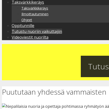
Taksvärkkikeräys
Taksvärkkikeräys
Ilmoittautuminen
Ohjeet
Oppitunnille
Tutustu nuoriin vaikuttajiin
Videoviestit nuorilta
Tutust
Puututaan yhdessä vammaisten 