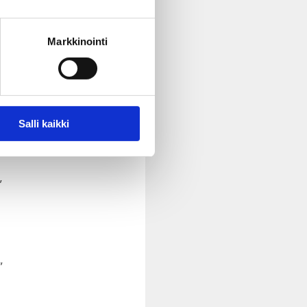
Markkinointi
kiusaamiseen ja syrjintään.
yös vanhempien asenteet
Salli kaikki
”
”