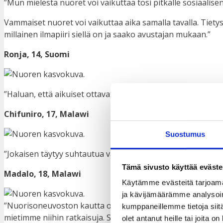
”Mun mielestä nuoret voi vaikuttaa tosi pitkälle sosiaalisen
Vammaiset nuoret voi vaikuttaa aika samalla tavalla. Tietyst
millainen ilmapiiri siellä on ja saako avustajan mukaan.”
Ronja, 14, Suomi
”Haluan, että aikuiset ottavat nuoret paremmin huomioon
Chifuniro, 17, Malawi
Suostumus
”Jokaisen täytyy suhtautua vakavasti vammaisten nuorten 
Tämä sivusto käyttää eväste
Madalo, 18, Malawi
Käytämme evästeitä tarjoama
ja kävijämäärämme analysoim
”Nuorisoneuvoston kautta olen pystynyt tuomaan esiin kehi
kumppaneillemme tietoja siitä
mietimme niihin ratkaisuja. Sitten toteutamme ne.”
olet antanut heille tai joita o