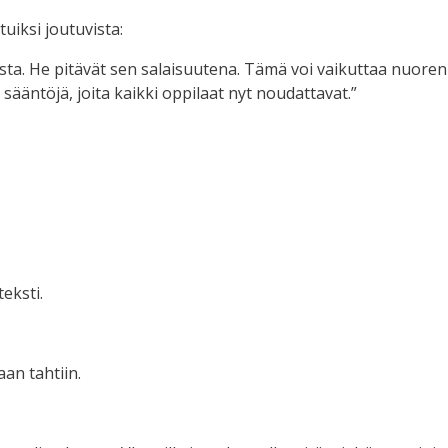
uiksi joutuvista:
sta. He pitävät sen salaisuutena. Tämä voi vaikuttaa nuoren 
ääntöjä, joita kaikki oppilaat nyt noudattavat.”
eksti.
aan tahtiin.