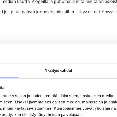
 median kautta. Vlogeilla ja puhumalla mitä mieltä on asioist
i jos pitää päästä jonnekin, niin siihen liittyy esteettömyys
. Haluan, että he kuuntelevat ehdotuksiamme.”
Yksityiskohdat
näkemyksiin ja haasteisiin. Nuorten täytyy päästä mukaan 
itä
mme sisällön ja mainosten räätälöimiseen, sosiaalisen median
iseen. Lisäksi jaamme sosiaalisen median, mainosalan ja analy
tysideoita asuinalueellani. Jos nuoret kohtaavat yhteisöiss
, miten käytät sivustoamme. Kumppanimme voivat yhdistää näitä t
n kerätty, kun olet käyttänyt heidän palvelujaan.