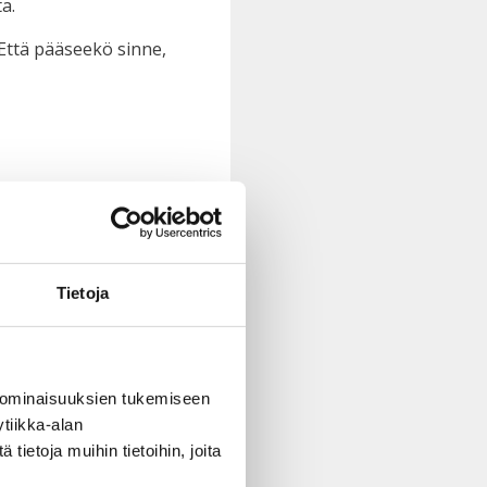
a.
. Että pääseekö sinne,
Tietoja
tekemään päätöksiä.”
 ominaisuuksien tukemiseen
tiikka-alan
ään haasteita, niin me
ietoja muihin tietoihin, joita