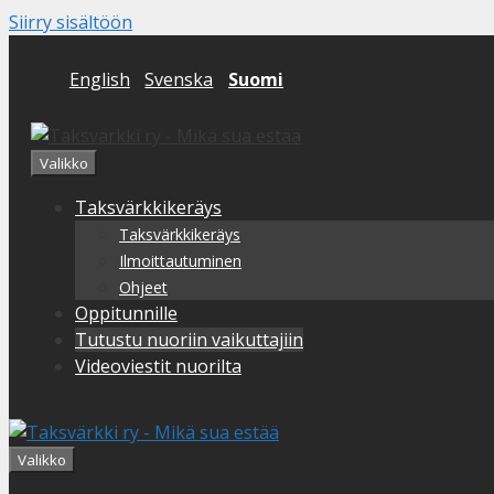
Siirry sisältöön
English
Svenska
Suomi
Valikko
Taksvärkkikeräys
Taksvärkkikeräys
Ilmoittautuminen
Ohjeet
Oppitunnille
Tutustu nuoriin vaikuttajiin
Videoviestit nuorilta
Valikko