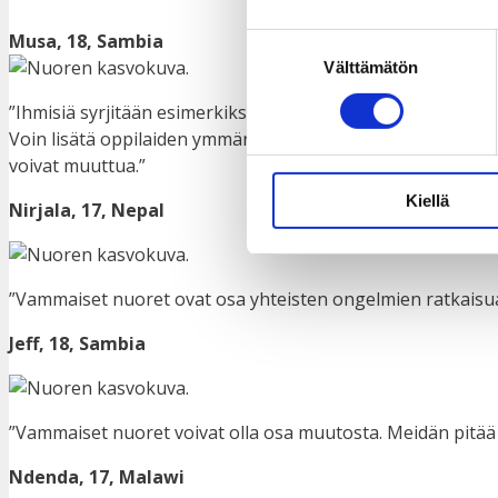
Musa, 18, Sambia
Suostumuksen
Välttämätön
valinta
”Ihmisiä syrjitään esimerkiksi taustan ja vammaisuuden tak
Voin lisätä oppilaiden ymmärrystä syrjinnästä. Oppilaat v
voivat muuttua.”
Kiellä
Nirjala, 17, Nepal
”Vammaiset nuoret ovat osa yhteisten ongelmien ratkaisu
Jeff, 18, Sambia
”Vammaiset nuoret voivat olla osa muutosta. Meidän pitää 
Ndenda, 17, Malawi