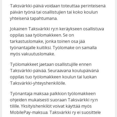
Taksvärkki-päivä voidaan toteuttaa perinteisenä
päivän työnä tai osallistujien tai koko koulun
yhteisenä tapahtumana.
Jokainen Taksvärkki ry:n keräykseen osallistuva
oppilas saa työlomakkeen. Se on
tarkastuslomake, jonka toinen osa jää
työnantajalle kuitiksi. Työlomake on samalla
myös vakuutuslomake.
Työlomakkeet jaetaan osallistujille ennen
Taksvärkki-päivää. Seuraavana koulupäivänä
oppilas tuo työlomakkeen koulun tai luokan
Taksvärkki-yhteyshenkilölle.
Työnantaja maksaa palkkion työlomakkeen
ohjeiden mukaisesti suoraan Taksvärkki ry:n
tilille. Yksityishenkilöt voivat käyttää myös
MobilePay-maksua. Taksvärkki ry ei suosittele