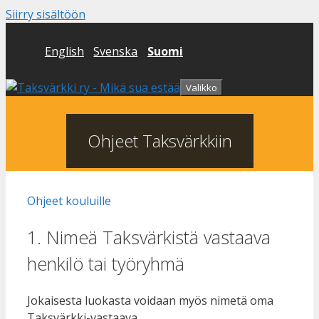
Siirry sisältöön
English
Svenska
Suomi
Valikko
Ohjeet Taksvärkkiin
Ohjeet kouluille
1. Nimeä Taksvärkistä vastaava
henkilö tai työryhmä
Jokaisesta luokasta voidaan myös nimetä oma
Taksvärkki-vastaava.