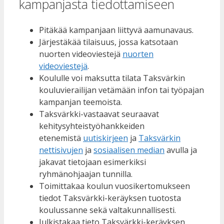
kampanjasta tiedottamiseen
Pitäkää kampanjaan liittyvä aamunavaus.
Järjestäkää tilaisuus, jossa katsotaan
nuorten videoviestejä
nuorten
videoviestejä
.
Koululle voi maksutta tilata Taksvärkin
kouluvierailijan vetämään infon tai työpajan
kampanjan teemoista.
Taksvärkki-vastaavat seuraavat
kehitysyhteistyöhankkeiden
etenemistä
uutiskirjeen
ja
Taksvärkin
nettisivujen
ja
sosiaalisen median
avulla ja
jakavat tietojaan esimerkiksi
ryhmänohjaajan tunnilla.
Toimittakaa koulun vuosikertomukseen
tiedot Taksvärkki-keräyksen tuotosta
koulussanne sekä valtakunnallisesti.
Julkistakaa tieto Taksvärkki-keräyksen