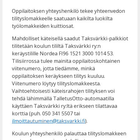
Oppilaitoksen yhteyshenkilö tekee yhteenvedon
tilityslomakkeelle saatuaan kaikilta luokilta
työlomakkeiden kuittiosat.
Mahdolliset käteisellä saadut Taksvärkki-palkkiot
tilitetään koulun tililtä Taksvärkki ry:n
keräystilille Nordea FI96 1521 3000 1014 53.
Tilisiirrossa tulee mainita oppilaitoskohtainen
viitenumero, jotta tiedämme, minkä
oppilaitoksen keräykseen tilitys kuuluu.
Viitenumero löytyy tilityslomakkeesta.
Vaihtoehtoisesti käteisrahojen tilityksen voi
tehdä lähimmällä TalletusOtto-automaatilla
käyttäen Taksvärkki ry:ltä erikseen tilattavaa
korttia (puh. 050 341 5507 tai
ilmoittautuminen@taksvarkki.fi
).
Koulun yhteyshenkilö palauttaa tilityslomakkeen