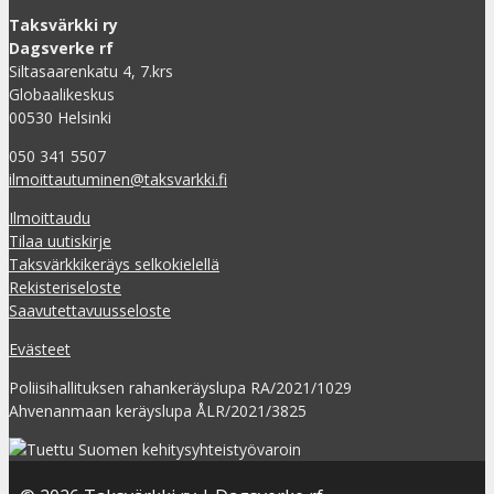
Taksvärkki ry
Dagsverke rf
Siltasaarenkatu 4, 7.krs
Globaalikeskus
00530 Helsinki
050 341 5507
ilmoittautuminen@taksvarkki.fi
Ilmoittaudu
Tilaa uutiskirje
Taksvärkkikeräys selkokielellä
Rekisteriseloste
Saavutettavuusseloste
Evästeet
Poliisihallituksen rahankeräyslupa RA/2021/1029
Ahvenanmaan keräyslupa ÅLR/2021/3825