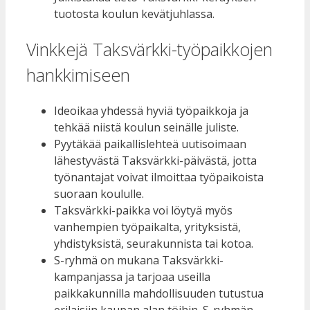
tuotosta koulun kevätjuhlassa.
Vinkkejä Taksvärkki-työpaikkojen
hankkimiseen
Ideoikaa yhdessä hyviä työpaikkoja ja
tehkää niistä koulun seinälle juliste.
Pyytäkää paikallislehteä uutisoimaan
lähestyvästä Taksvärkki-päivästä, jotta
työnantajat voivat ilmoittaa työpaikoista
suoraan koululle.
Taksvärkki-paikka voi löytyä myös
vanhempien työpaikalta, yrityksistä,
yhdistyksistä, seurakunnista tai kotoa.
S-ryhmä on mukana Taksvärkki-
kampanjassa ja tarjoaa useilla
paikkakunnilla mahdollisuuden tutustua
erilaisiin kaupan alan töihin. S-ryhmän