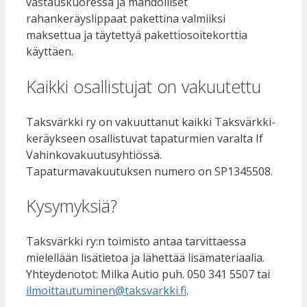
vastauskuoressa ja mahdolliset
rahankeräyslippaat pakettina valmiiksi
maksettua ja täytettyä pakettiosoitekorttia
käyttäen.
Kaikki osallistujat on vakuutettu
Taksvärkki ry on vakuuttanut kaikki Taksvärkki-
keräykseen osallistuvat tapaturmien varalta If
Vahinkovakuutusyhtiössä.
Tapaturmavakuutuksen numero on SP1345508.
Kysymyksiä?
Taksvärkki ry:n toimisto antaa tarvittaessa
mielellään lisätietoa ja lähettää lisämateriaalia.
Yhteydenotot: Milka Autio puh. 050 341 5507 tai
ilmoittautuminen@taksvarkki.fi
.