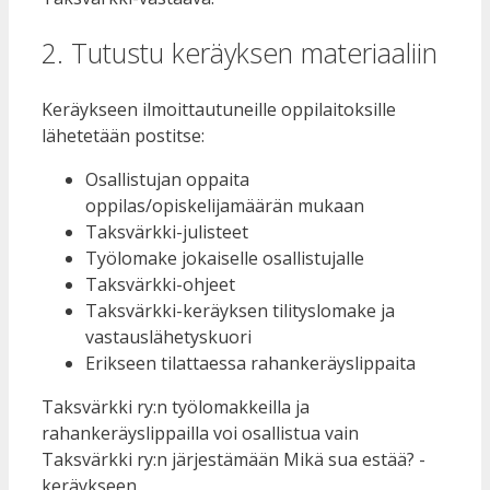
2. Tutustu keräyksen materiaaliin
Keräykseen ilmoittautuneille oppilaitoksille
lähetetään postitse:
Osallistujan oppaita
oppilas/opiskelijamäärän mukaan
Taksvärkki-julisteet
Työlomake jokaiselle osallistujalle
Taksvärkki-ohjeet
Taksvärkki-keräyksen tilityslomake ja
vastauslähetyskuori
Erikseen tilattaessa rahankeräyslippaita
Taksvärkki ry:n työlomakkeilla ja
rahankeräyslippailla voi osallistua vain
Taksvärkki ry:n järjestämään Mikä sua estää? -
keräykseen.