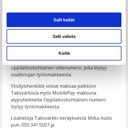
Työlomake ja palkkion maksu
Taksvärkki-keräykseen osallistuva nuori tuo
Salli kaikki
mukanaan työlomakkeen, jonka toinen osa jää
työnantajalle kuitiksi. Lomakkeen kääntöpuolella
on ohjeet palkkion maksamiseksi.
Salli valinta
Taksvärkki-palkkio maksetaan mieluiten suoraan
Kiellä
Taksvärkki ry:n tilille Nordea FI96 1521 3000 1014
53. Tilillepanossa on mainittava
oppilaitoskohtainen viitenumero, joka löytyy
osallistujan työlomakkeesta.
Yksityishenkilöt voivat maksaa palkkion
Taksvärkistä myös MobilePay-maksuna
älypuhelimella. Oppilaitoskohtainen numero
löytyy työlomakkeesta.
Lisätietoja Taksvärkki-keräyksestä: Milka Autio
puh. 050 341 5507 ja