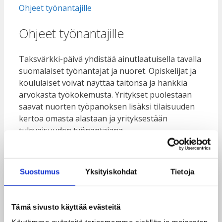
Ohjeet työnantajille
Ohjeet työnantajille
Taksvärkki-päivä yhdistää ainutlaatuisella tavalla
suomalaiset työnantajat ja nuoret. Opiskelijat ja
koululaiset voivat näyttää taitonsa ja hankkia
arvokasta työkokemusta. Yritykset puolestaan
saavat nuorten työpanoksen lisäksi tilaisuuden
kertoa omasta alastaan ja yrityksestään
tulevaisuuden työnantajana.
Taksvärkki ry:n toiminta perustuu työnantajan
Taksvärkki-työstä lahjoittamiin Taksvärkki-
Suostumus
Yksityiskohdat
Tietoja
palkkioihin. Lahjoitusvaroilla Taksvärkki ry
toteuttaa lasten ja nuorten hyvinvointia edistäviä
kehitysyhteistyöhankkeita.
Tämä sivusto käyttää evästeitä
Taksvärkki ry:n toiminta on ammattimaista ja