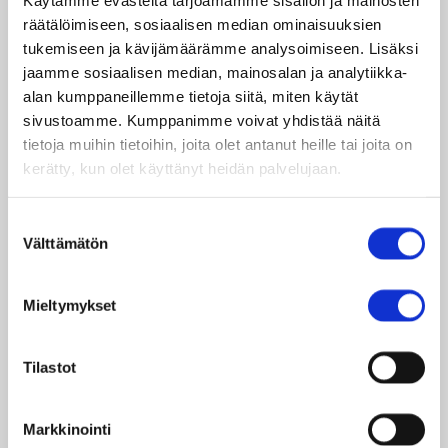
Käytämme evästeitä tarjoamamme sisällön ja mainosten
valvottua. Muun muassa ulkoministeriö ja
räätälöimiseen, sosiaalisen median ominaisuuksien
opetusministeriö tukevat yhdistyksen toimintaa.
tukemiseen ja kävijämäärämme analysoimiseen. Lisäksi
Taksvärkki ry:n keräyskustannukset ovat maan
jaamme sosiaalisen median, mainosalan ja analytiikka-
alhaisimpia, alle 10 prosenttia.
alan kumppaneillemme tietoja siitä, miten käytät
sivustoamme. Kumppanimme voivat yhdistää näitä
Taksvärkki-keräykseen on helppo osallistua. Voit
tietoja muihin tietoihin, joita olet antanut heille tai joita on
sopia Taksvärkki-päivästä suoraan koulun tai
kerätty, kun olet käyttänyt heidän palvelujaan.
yksittäisen koululaisen tai opiskelijan kanssa.
Jokainen Taksvärkki-keräykseen osallistuva
Suostumuksen
koululainen ja opiskelija on vakuutettu
Välttämätön
valinta
tapaturmien varalta If Vahinkovakuutusyhtiössä.
Tapaturmavakuutuksen numero on SP1345508.
Mieltymykset
Suositus Taksvärkki-työstä maksettavaksi
palkkioksi on 15 euroa. Taksvärkki-palkkiosta ei
Tilastot
tarvitse suorittaa ennakonpidätystä eikä maksaa
sosiaaliturvamaksua.
Markkinointi