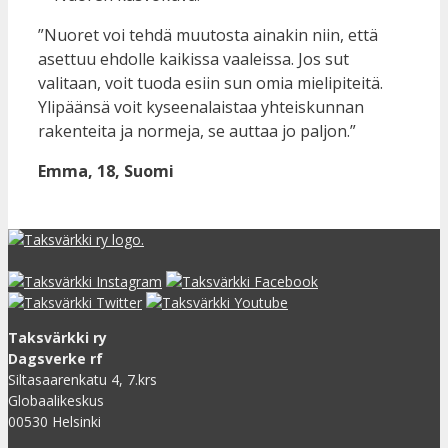
”Nuoret voi tehdä muutosta ainakin niin, että
asettuu ehdolle kaikissa vaaleissa. Jos sut
valitaan, voit tuoda esiin sun omia mielipiteitä.
Ylipäänsä voit kyseenalaistaa yhteiskunnan
rakenteita ja normeja, se auttaa jo paljon.”
Emma, 18, Suomi
Taksvärkki ry
Dagsverke rf
Siltasaarenkatu 4, 7.krs
Globaalikeskus
00530 Helsinki