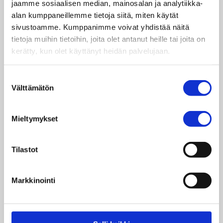
jaamme sosiaalisen median, mainosalan ja analytiikka-
vammaisuutta käsitteleviin mediaesimerkkeihin.
alan kumppaneillemme tietoja siitä, miten käytät
Mediaesimerkkien pohjalta työskennellään sekä
sivustoamme. Kumppanimme voivat yhdistää näitä
keskustellen että toiminnallisesti. Oppilaat
tietoja muihin tietoihin, joita olet antanut heille tai joita on
oppivat tunnistamaan vammaisia syrjiviä
kerätty, kun olet käyttänyt heidän palvelujaan.
puhetapoja ja pohtivat niiden esiintymistä
mediassa ja arjessa. Harjoituksessa luodaan
uutta tapaa puhua vammaisuudesta ja
Suostumuksen
Välttämätön
pohditaan, miten jokainen meistä voi toimia
valinta
vammaisten kohtaaman syrjinnän vastaisesti.
Mieltymykset
Ohjeet
:
Puhetta vammaisuudesta, ohjeet (pdf)
,
Puhetta vammaisuudesta, ohjeet (Word)
Tilastot
Liite A1
:
Puhetta vammaisuudesta, kuva (pdf)
Markkinointi
Liite A2
:
Puhetta vammaisuudesta, kuva (pdf)