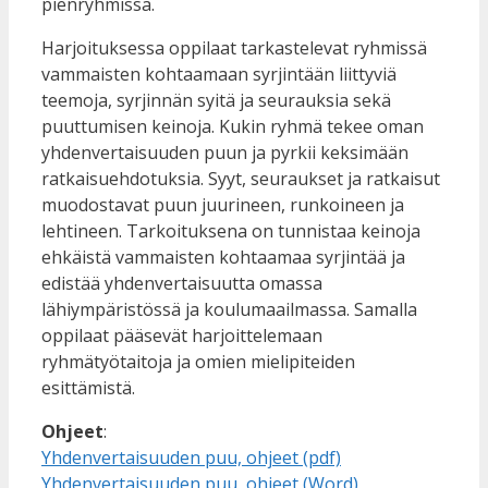
pienryhmissä.
Harjoituksessa oppilaat tarkastelevat ryhmissä
vammaisten kohtaamaan syrjintään liittyviä
teemoja, syrjinnän syitä ja seurauksia sekä
puuttumisen keinoja. Kukin ryhmä tekee oman
yhdenvertaisuuden puun ja pyrkii keksimään
ratkaisuehdotuksia. Syyt, seuraukset ja ratkaisut
muodostavat puun juurineen, runkoineen ja
lehtineen. Tarkoituksena on tunnistaa keinoja
ehkäistä vammaisten kohtaamaa syrjintää ja
edistää yhdenvertaisuutta omassa
lähiympäristössä ja koulumaailmassa. Samalla
oppilaat pääsevät harjoittelemaan
ryhmätyötaitoja ja omien mielipiteiden
esittämistä.
Ohjeet
:
Yhdenvertaisuuden puu, ohjeet (pdf)
Yhdenvertaisuuden puu, ohjeet (Word)