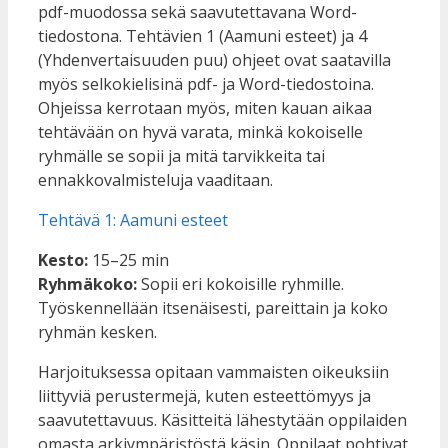
pdf-muodossa sekä saavutettavana Word-
tiedostona. Tehtävien 1 (Aamuni esteet) ja 4
(Yhdenvertaisuuden puu) ohjeet ovat saatavilla
myös selkokielisinä pdf- ja Word-tiedostoina.
Ohjeissa kerrotaan myös, miten kauan aikaa
tehtävään on hyvä varata, minkä kokoiselle
ryhmälle se sopii ja mitä tarvikkeita tai
ennakkovalmisteluja vaaditaan.
Tehtävä 1: Aamuni esteet
Kesto:
15–25 min
Ryhmäkoko:
Sopii eri kokoisille ryhmille.
Työskennellään itsenäisesti, pareittain ja koko
ryhmän kesken.
Harjoituksessa opitaan vammaisten oikeuksiin
liittyviä perustermejä, kuten esteettömyys ja
saavutettavuus. Käsitteitä lähestytään oppilaiden
omasta arkiympäristöstä käsin. Oppilaat pohtivat