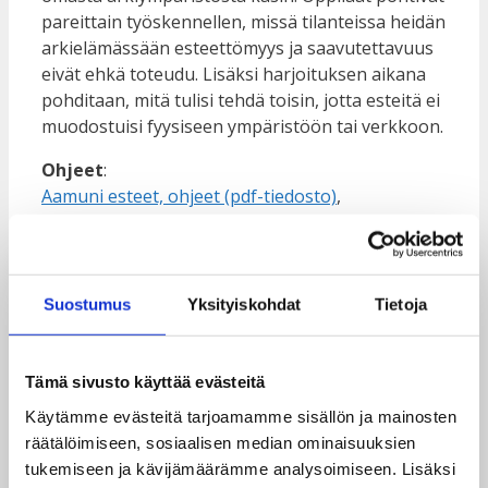
pareittain työskennellen, missä tilanteissa heidän
arkielämässään esteettömyys ja saavutettavuus
eivät ehkä toteudu. Lisäksi harjoituksen aikana
pohditaan, mitä tulisi tehdä toisin, jotta esteitä ei
muodostuisi fyysiseen ympäristöön tai verkkoon.
Ohjeet
:
Aamuni esteet, ohjeet (pdf-tiedosto)
,
Aamuni esteet, ohjeet (Word-tiedosto)
,
Selkokielellä:
Aamuni esteet, selkokielinen pdf-tiedosto
,
Suostumus
Yksityiskohdat
Tietoja
Aamuni esteet, selkokielinen Word-tiedosto
.
Tehtävä 2: Puhetta vammaisuudesta
Tämä sivusto käyttää evästeitä
Kesto:
30–40 min
Käytämme evästeitä tarjoamamme sisällön ja mainosten
Ryhmäkoko:
Työskennellään pareittain.
räätälöimiseen, sosiaalisen median ominaisuuksien
tukemiseen ja kävijämäärämme analysoimiseen. Lisäksi
Harjoituksessa oppilaat tutustuvat pareittain