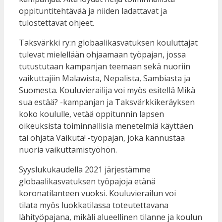
oppituntitehtävää ja niiden ladattavat ja
tulostettavat ohjeet.
Taksvärkki ry:n globaalikasvatuksen kouluttajat
tulevat mielellään ohjaamaan työpajan, jossa
tutustutaan kampanjan teemaan sekä nuoriin
vaikuttajiin
Malawista, Nepalista, Sambiasta ja
Suomesta
. Kouluvierailija voi myös esitellä Mikä
sua estää? -kampanjan ja Taksvärkkikeräyksen
koko koululle, vetää oppitunnin lapsen
oikeuksista toiminnallisia menetelmiä käyttäen
tai ohjata Vaikuta! -työpajan, joka kannustaa
nuoria vaikuttamistyöhön.
Syyslukukaudella 2021 järjestämme
globaalikasvatuksen työpajoja etänä
koronatilanteen vuoksi. Kouluvierailun voi
tilata
myös
luokkatilassa toteutettavana
lähityöpajana, mikäli alueellinen tilanne ja koulun