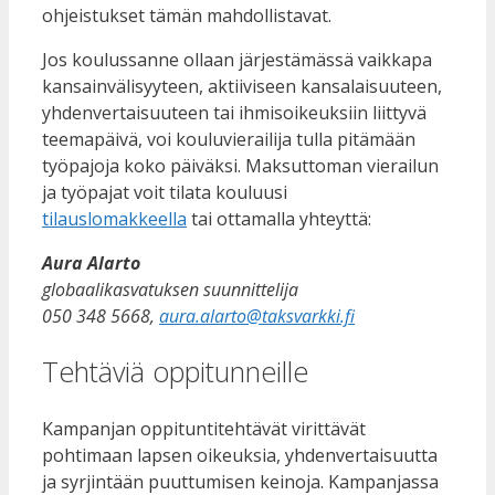
ohj
eistukset tämän mahdollistavat.
Jos koulussanne ollaan järjestämässä vaikkapa
kansainvälisyyteen, aktiiviseen kansalaisuuteen,
yhdenvertaisuuteen tai ihmisoikeuksiin liittyvä
teemapäivä, voi kouluvierailija tulla pitämään
työpajoja koko päiväksi. Maksuttoman vierailun
ja työpajat voit tilata kouluusi
tilauslomakkeella
tai ottamalla yhteyttä:
Aura Alarto
globaalikasvatuksen suunnittelija
050 348 5668,
aura.alarto@taksvarkki.fi
Tehtäviä oppitunneille
Kampanjan oppituntitehtävät virittävät
pohtimaan lapsen oikeuksia, yhdenvertaisuutta
ja syrjintään puuttumisen keinoja. Kampanjassa