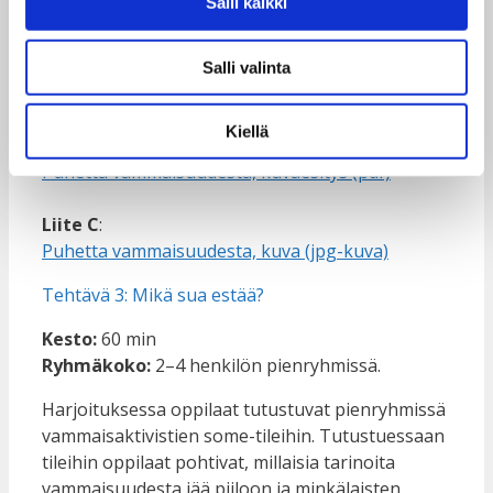
Salli kaikki
Liite A3
:
Puhetta vammaisuudesta, uutisia (pdf)
Salli valinta
Puhetta vammaisuudesta, uutisia (Word)
Kiellä
Liite B
:
Puhetta vammaisuudesta, kuvaesitys (pdf)
Liite C
:
Puhetta vammaisuudesta, kuva (jpg-kuva)
Tehtävä 3: Mikä sua estää?
Kesto:
60 min
Ryhmäkoko:
2–4 henkilön pienryhmissä.
Harjoituksessa oppilaat tutustuvat pienryhmissä
vammaisaktivistien some-tileihin. Tutustuessaan
tileihin oppilaat pohtivat, millaisia tarinoita
vammaisuudesta jää piiloon ja minkälaisten