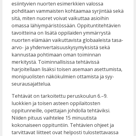
esiintyvien nuorten esimerkkien valossa
pohditaan vammaisten kohtaamaa syrjintää sekä
sitä, miten nuoret voivat vaikuttaa asioihin
omassa lähiympäristössään. Oppituntitehtävien
tavoitteina on lisätä oppilaiden ymmärrystä
nuorten elämään vaikuttavista globaaleista tasa-
arvo- ja yhdenvertaisuuskysymyksistä sekä
kannustaa pohtimaan oman toiminnan
merkitystä. Toiminnallisissa tehtävissä
harjoitellaan lisäksi toisen asemaan asettumista,
monipuolisten näkökulmien ottamista ja syy-
seurausajattelua.
Tehtävät on tarkoitettu peruskoulun 6.–9.
luokkien ja toisen asteen oppilaitosten
oppitunneille, opettajan johdolla tehtäviksi.
Niiden pituus vaihtelee 15 minuutista
kokonaiseen oppituntiin. Tehtävien ohjeet ja
tarvittavat liitteet ovat helposti tulostettavassa