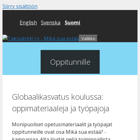
Siirry sisältöön
English
Svenska
Suomi
Valikko
Oppitunnille
Globaalikasvatus koulussa:
oppimateriaaleja ja työpajoja
Monipuoliset opetusmateriaalit ja työpajat
oppitunneille ovat osa Mikä sua estää? -
kampanjaa. Alta löydät neljä toiminnallista