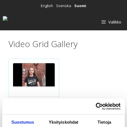
Siirry
English
Svenska
Suomi
sisältöön
Valikko
Video Grid Gallery
1. Ronja
Suostumus
Yksityiskohdat
Tietoja