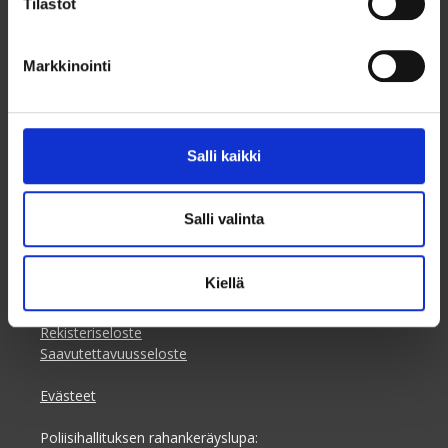
Tilastot
Taksvärkki ry
Markkinointi
Dagsverke rf
Siltasaarenkatu 4, 7.krs
Globaalikeskus
00530 Helsinki
Salli kaikki
+358 50 341 5507
ilmoittautuminen@taksvarkki.fi
Salli valinta
Ilmoittaudu
Kiellä
Tilaa uutiskirje
Taksvärkki-keräys selkokielellä
Rekisteriseloste
Saavutettavuusseloste
Evästeet
Poliisihallituksen rahankeräyslupa: