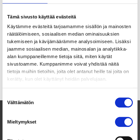
Archives
Tämä sivusto käyttää evästeitä
Käytämme evästeitä tarjoamamme sisällön ja mainosten
Ei arkistoja.
räätälöimiseen, sosiaalisen median ominaisuuksien
tukemiseen ja kävijämäärämme analysoimiseen. Lisäksi
jaamme sosiaalisen median, mainosalan ja analytiikka-
alan kumppaneillemme tietoja siitä, miten käytät
Categories
sivustoamme. Kumppanimme voivat yhdistää näitä
tietoja muihin tietoihin, joita olet antanut heille tai joita on
suomi-video
kerätty, kun olet käyttänyt heidän palvelujaan.
Yleinen
Suostumuksen
Välttämätön
valinta
Mieltymykset