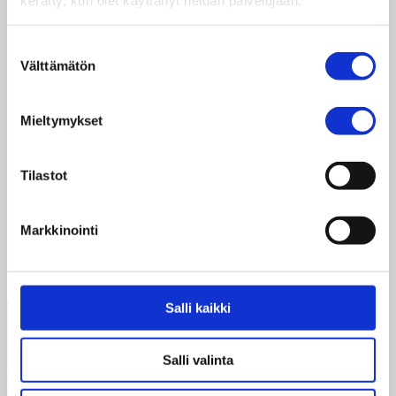
“Aina välillä kutsun kaikki kyläni nuoret koolle ja
kerron heille, että tyttöjen koulutus on tärkeintä.
Suostumuksen
Haluan viedä yhteisööni kaiken sen, mitä olen
Välttämätön
valinta
oppinut ihmisoikeuksista.”
Mamie, 15, Sierra Leone
Mieltymykset
Tilastot
”Kun onnistun vaikuttamalla, se antaa minulle
voimaa ja halua vaikuttaa lisää.”
Markkinointi
Fatu, 15, Sierra Leone
Salli kaikki
Salli valinta