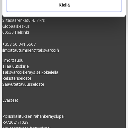
Kiellä
Taksvärkki ry
Dagsverke rf
Siltasaarenkatu 4, 7.krs
Globaalikeskus
00530 Helsinki
+358 50 341 5507
ilmoittautuminen@taksvarkki.fi
Ilmoittaudu
Tilaa uutiskirje
Taksvärkki-keräys selkokielellä
Rekisteriseloste
Saavutettavuusseloste
Evästeet
Poliisihallituksen rahankeräyslupa:
RA/2021/1029