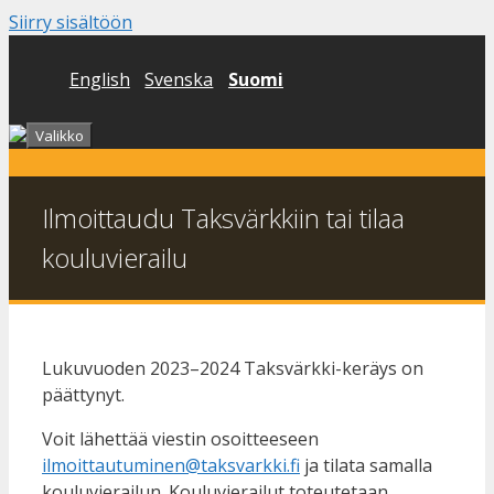
Siirry sisältöön
English
Svenska
Suomi
Valikko
Ilmoittaudu Taksvärkkiin tai tilaa
kouluvierailu
Lukuvuoden 2023–2024 Taksvärkki-keräys on
päättynyt.
Voit lähettää viestin osoitteeseen
ilmoittautuminen@taksvarkki.fi
ja
tilata samalla
kouluvierailun. Kouluvierailut toteutetaan