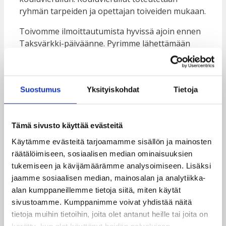
ryhmän tarpeiden ja opettajan toiveiden mukaan.
Toivomme ilmoittautumista hyvissä ajoin ennen
Taksvärkki-päiväänne. Pyrimme lähettämään
tilaamanne materiaalit viikon kuluessa, jonka
jälkeen voit seurata postipaketin toimitusta
seurantakoodin avulla. Kiireellisessä tapauksessa
Suostumus
Yksityiskohdat
Tietoja
ota yhteyttä puhelimitse numeroon +358 (0) 50
341 5507.
Kouluvierailun voi tilata sekä luokkatilassa
Tämä sivusto käyttää evästeitä
toteutettavana lähityöpajana että
Käytämme evästeitä tarjoamamme sisällön ja mainosten
etätyöpajana.
Tutustu työpajojen
räätälöimiseen, sosiaalisen median ominaisuuksien
sisältöön
tämän sivuston
Oppitunnille-sivulla
.
tukemiseen ja kävijämäärämme analysoimiseen. Lisäksi
jaamme sosiaalisen median, mainosalan ja analytiikka-
ILMOITTAUTUMISLOMAKE TAKSVÄRKKI
alan kumppaneillemme tietoja siitä, miten käytät
sivustoamme. Kumppanimme voivat yhdistää näitä
tietoja muihin tietoihin, joita olet antanut heille tai joita on
kerätty, kun olet käyttänyt heidän palvelujaan.