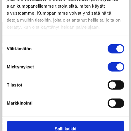
alan kumppaneillemme tietoja siitä, miten käytät
suomi-video
sivustoamme. Kumppanimme voivat yhdistää näitä
Yleinen
tietoja muihin tietoihin, joita olet antanut heille tai joita on
kerätty, kun olet käyttänyt heidän palvelujaan.
Suostumuksen
Välttämätön
valinta
Taksvärkki ry
Mieltymykset
Dagsverke rf
Siltasaarenkatu 4, 7.krs
Globaalikeskus
Tilastot
00530 Helsinki
+358 50 341 5507
Markkinointi
ilmoittautuminen@taksvarkki.fi
Ilmoittaudu
Tilaa uutiskirje
Taksvärkki-keräys selkokielellä
Salli kaikki