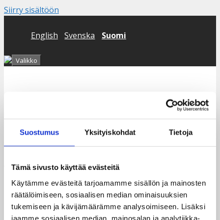
Siirry sisältöön
English
Svenska
Suomi
Valikko
Blog
Suostumus
Yksityiskohdat
Tietoja
Archives
Tämä sivusto käyttää evästeitä
Käytämme evästeitä tarjoamamme sisällön ja mainosten
Ei arkistoja.
räätälöimiseen, sosiaalisen median ominaisuuksien
Categories
tukemiseen ja kävijämäärämme analysoimiseen. Lisäksi
jaamme sosiaalisen median, mainosalan ja analytiikka-