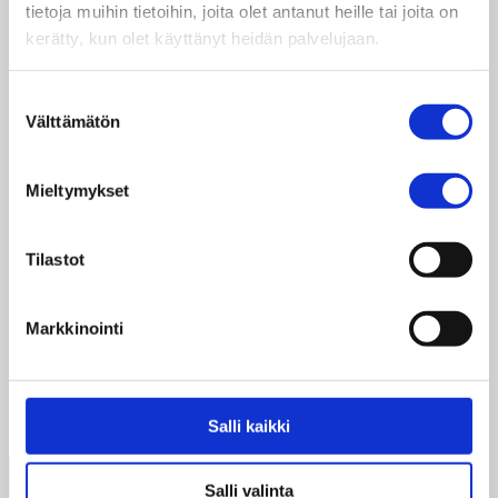
tietoja muihin tietoihin, joita olet antanut heille tai joita on
Uutena WordPress-käyttäjänä, sinun kannattaa
kerätty, kun olet käyttänyt heidän palvelujaan.
mennä
ohjauspaneeliisi
poistaaksesi tämän sivun
ja luodaksesi uusia sivuja sisällöllesi. Pidä
Suostumuksen
hauskaa!
Välttämätön
valinta
Mieltymykset
Archives
Tilastot
May 2020
Categories
Markkinointi
suomi-video
Uncategorised
Salli kaikki
Yleinen
Salli valinta