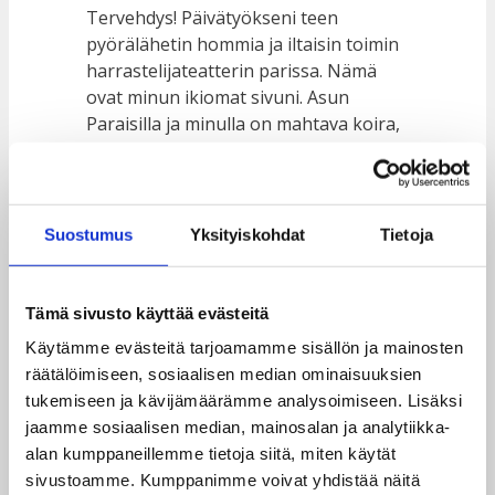
Tervehdys! Päivätyökseni teen
pyörälähetin hommia ja iltaisin toimin
harrastelijateatterin parissa. Nämä
ovat minun ikiomat sivuni. Asun
Paraisilla ja minulla on mahtava koira,
jonka nimi on Jaakko. Pidän piña
colada -drinkeistä ja sateen ropinasta
peltikatolla.
Suostumus
Yksityiskohdat
Tietoja
…tai jotain tällaista:
Hilavitkuttimet Oy perustettiin vuonna
Tämä sivusto käyttää evästeitä
1971 ja se on siitä lähtien tuottanut
Käytämme evästeitä tarjoamamme sisällön ja mainosten
asiakkailleen laadukkaita
räätälöimiseen, sosiaalisen median ominaisuuksien
hilavitkuttimia. Yli 200 henkilöä
tukemiseen ja kävijämäärämme analysoimiseen. Lisäksi
työllistävä Hilavitkuttimet Oy sijaitsee
jaamme sosiaalisen median, mainosalan ja analytiikka-
Salossa ja järjestää kaikenlaisia
alan kumppaneillemme tietoja siitä, miten käytät
tempauksia paikallisen yhteisön iloksi.
sivustoamme. Kumppanimme voivat yhdistää näitä