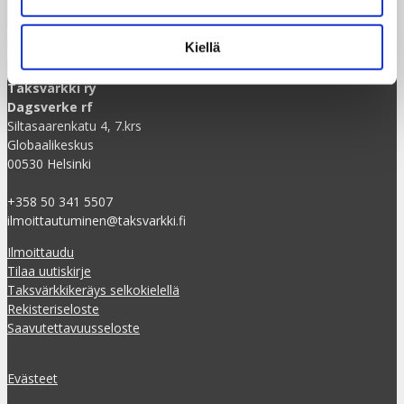
Kiellä
Taksvärkki ry
Dagsverke rf
Siltasaarenkatu 4, 7.krs
Globaalikeskus
00530 Helsinki
+358 50 341 5507
ilmoittautuminen@taksvarkki.fi
Ilmoittaudu
Tilaa uutiskirje
Taksvärkkikeräys selkokielellä
Rekisteriseloste
Saavutettavuusseloste
Evästeet