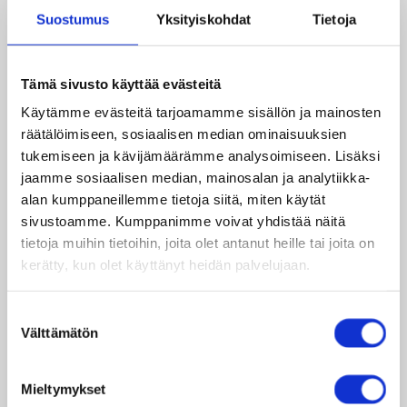
funktionsvariationer som är intresserade av att
Suostumus
Yksityiskohdat
Tietoja
påverka delta i ungdomsgruppsmöten.
250 €
Tämä sivusto käyttää evästeitä
Käytämme evästeitä tarjoamamme sisällön ja mainosten
Elevkårsaktiva vid en nepalesisk skola kan driva
räätälöimiseen, sosiaalisen median ominaisuuksien
kampanj för att främja funktionsvarierades
tukemiseen ja kävijämäärämme analysoimiseen. Lisäksi
rättigheter i närliggande byar.
jaamme sosiaalisen median, mainosalan ja analytiikka-
alan kumppaneillemme tietoja siitä, miten käytät
Videomeddelanden från unga
sivustoamme. Kumppanimme voivat yhdistää näitä
påverkare
tietoja muihin tietoihin, joita olet antanut heille tai joita on
kerätty, kun olet käyttänyt heidän palvelujaan.
Se alla videor
Suostumuksen
Material för lektioner
Välttämätön
valinta
Färdiga lektionsövningar och ungdomarnas
Mieltymykset
videohälsningar. Beställ ett kostnadsfritt