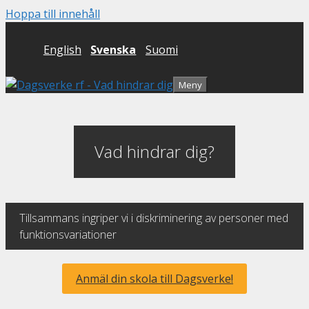
Hoppa till innehåll
English
Svenska
Suomi
Meny
Vad hindrar dig?
Tillsammans ingriper vi i diskriminering av personer med
funktionsvariationer
Anmäl din skola till Dagsverke!