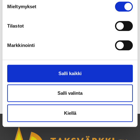
Mieltymykset
Tilastot
Markkinointi
”Vi är ju unga. Vi är nyfikna och vi borde
använda nyfikenheten till att förstå men inte
förolämpa varandra.”
Salli kaikki
Marita, 15, Finland
Salli valinta
Kiellä