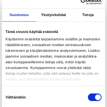
”Lokala ledare, chefer, religiösa ledare och
andra strukturer borde vara hjälpsamma och
Suostumus
Yksityiskohdat
Tietoja
öppna för att lyssna på ungas
angelägenheter
.”
Tämä sivusto käyttää evästeitä
Lightone, Malawi
Käytämme evästeitä tarjoamamme sisällön ja mainosten
räätälöimiseen, sosiaalisen median ominaisuuksien
tukemiseen ja kävijämäärämme analysoimiseen. Lisäksi
jaamme sosiaalisen median, mainosalan ja analytiikka-
alan kumppaneillemme tietoja siitä, miten käytät
sivustoamme. Kumppanimme voivat yhdistää näitä
tietoja muihin tietoihin, joita olet antanut heille tai joita on
kerätty, kun olet käyttänyt heidän palvelujaan.
Suostumuksen
Välttämätön
valinta