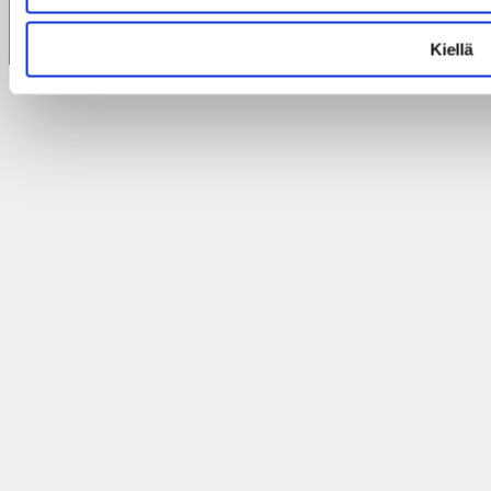
© 2026
Taksvärkki ry
|
Dagsverke rf
Kiellä