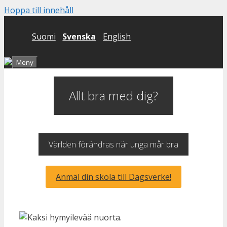
Hoppa till innehåll
Suomi
Svenska
English
Meny
Allt bra med dig?
Världen förändras när unga mår bra
Anmäl din skola till Dagsverke!