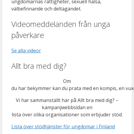
ungdomarnas rättigheter, sexuell hälsa,
välbefinnande och deltagandet.
Videomeddelanden från unga
påverkare
Se alla videor
Allt bra med dig?
Om
du
har
bekymmer
kan
du
prata
med
en
kompis
, en
vux
Vi
har
sammanställt
här
på
Allt
bra
med
dig
? –
kampanjwebbsidan
en
lista
över
olika
organisationer
som
erbjuder
stöd.
Lista över stödtjänster för ungdomar i Finland