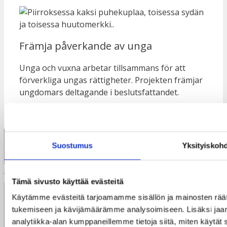
Främja påverkande av unga
Unga och vuxna arbetar tillsammans för att
förverkliga ungas rättigheter. Projekten främjar
ungdomars deltagande i beslutsfattandet.
Suostumus
Yksityiskoh
Tämä sivusto käyttää evästeitä
Käytämme evästeitä tarjoamamme sisällön ja mainosten räät
Taksvärkki ry
Dagsverke rf
tukemiseen ja kävijämäärämme analysoimiseen. Lisäksi jaa
Siltasaarenkatu 4, 7.krs
analytiikka-alan kumppaneillemme tietoja siitä, miten käyt