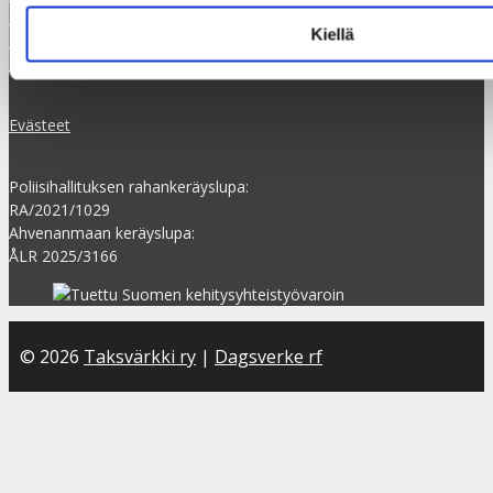
Tilaa uutiskirje
Kiellä
Rekisteriseloste
Saavutettavuusseloste
Evästeet
Poliisihallituksen rahankeräyslupa:
RA/2021/1029
Ahvenanmaan keräyslupa:
ÅLR 2025/3166
© 2026
Taksvärkki ry
|
Dagsverke rf