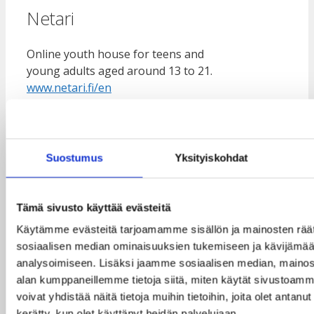
Netari
Online youth house for teens and
young adults aged around 13 to 21.
www.netari.fi/en
(Save the Children Finland)
Mieppi
Suostumus
Yksityiskohdat
Low-threshold Mental Health Service
Unit Mieppi offers discussion support for
Tämä sivusto käyttää evästeitä
promoting mental well-being. Mieppi serves all
residents of Helsinki over the age of 13 and its
Käytämme evästeitä tarjoamamme sisällön ja mainosten räät
services are free of charge.
sosiaalisen median ominaisuuksien tukemiseen ja kävijäm
Mieppi
analysoimiseen. Lisäksi jaamme sosiaalisen median, mainosa
(City of Helsinki)
alan kumppaneillemme tietoja siitä, miten käytät sivusto
voivat yhdistää näitä tietoja muihin tietoihin, joita olet antanut h
Categories
Yleinen
kerätty, kun olet käyttänyt heidän palvelujaan.