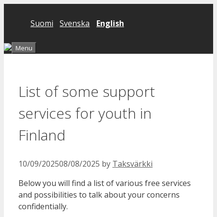
Skip
to
Suomi
Svenska
English
content
Menu
List of some support
services for youth in
Finland
10/09/2025
08/08/2025
by
Taksvärkki
Below you will find a list of various free services
and possibilities to talk about your concerns
confidentially.