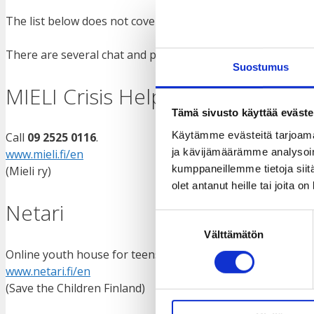
The list below does not cover all possible services. There
There are several chat and phone services available in Fi
Suostumus
MIELI Crisis Helpline
Tämä sivusto käyttää eväste
Käytämme evästeitä tarjoama
Call
09 2525 0116
.
ja kävijämäärämme analysoim
www.mieli.fi/en
kumppaneillemme tietoja siitä
(Mieli ry)
olet antanut heille tai joita o
Netari
Suostumuksen
Välttämätön
valinta
Online youth house for teens and young adults aged aroun
www.netari.fi/en
(Save the Children Finland)