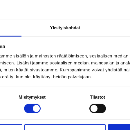
 may be other low-threshold help available in your area.
nnish. You can check them out on the
Finnish version of this li
Yksityiskohdat
itä
mme sisällön ja mainosten räätälöimiseen, sosiaalisen median
iseen. Lisäksi jaamme sosiaalisen median, mainosalan ja analy
, miten käytät sivustoamme. Kumppanimme voivat yhdistää näitä t
n kerätty, kun olet käyttänyt heidän palvelujaan.
Mieltymykset
Tilastot
d 13 to 21.