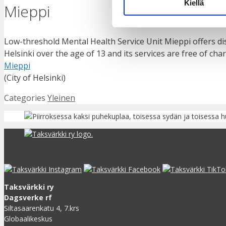
Kiellä
Mieppi
Low-threshold Mental Health Service Unit Mieppi offers di
Helsinki over the age of 13 and its services are free of cha
Mieppi
(City of Helsinki)
Categories
Yleinen
Taksvärkki ry
Dagsverke rf
Siltasaarenkatu 4, 7.krs
Globaalikeskus