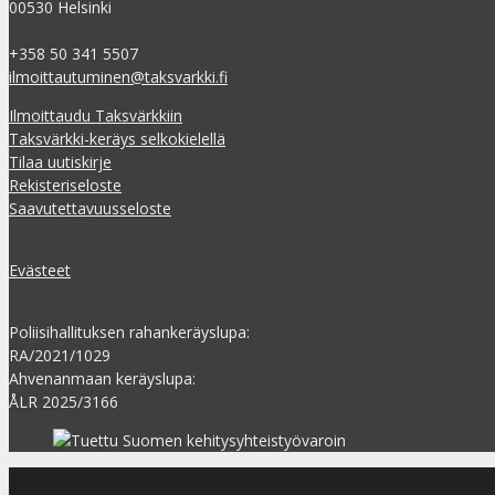
00530 Helsinki
+358 50 341 5507
ilmoittautuminen@taksvarkki.fi
Ilmoittaudu Taksvärkkiin
Taksvärkki-keräys selkokielellä
Tilaa uutiskirje
Rekisteriseloste
Saavutettavuusseloste
Evästeet
Poliisihallituksen rahankeräyslupa:
RA/2021/1029
Ahvenanmaan keräyslupa:
ÅLR 2025/3166