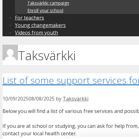
Taksvärkki campaign
Enroll your school
For teachers
Young changemakers
Videos from youth
Taksvärkki
List of some support services fo
10/09/2025
08/08/2025
by
Taksvärkki
Below you will find a list of various free services and possi
If you are at school or studying, you can ask for help from
contact your local health center.