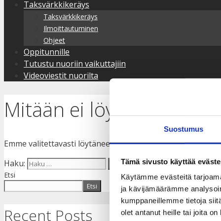
Taksvärkkikeräys
Taksvärkkikeräys
Ilmoittautuminen
Ohjeet
Oppitunnille
Tutustu nuoriin vaikuttajiin
Videoviestit nuorilta
Mitään ei löytynyt.
Suostumus
Emme valitettavasti löytäneet etsimääsi. Ehkä hakutoimin
Tämä sivusto käyttää eväste
Haku:
Etsi
Käytämme evästeitä tarjoama
Etsi
ja kävijämäärämme analysoim
kumppaneillemme tietoja siitä
Recent Posts
olet antanut heille tai joita o