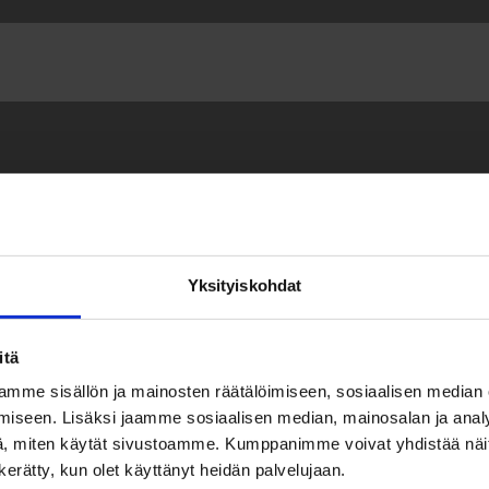
Yksityiskohdat
nosta on apua.
itä
mme sisällön ja mainosten räätälöimiseen, sosiaalisen median
iseen. Lisäksi jaamme sosiaalisen median, mainosalan ja analy
, miten käytät sivustoamme. Kumppanimme voivat yhdistää näitä t
n kerätty, kun olet käyttänyt heidän palvelujaan.