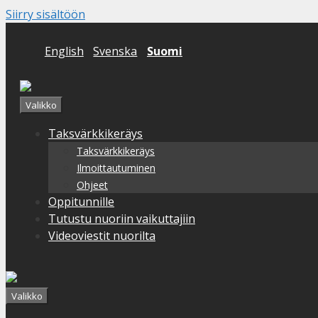
Siirry sisältöön
English
Svenska
Suomi
Valikko
Taksvärkkikeräys
Taksvärkkikeräys
Ilmoittautuminen
Ohjeet
Oppitunnille
Tutustu nuoriin vaikuttajiin
Videoviestit nuorilta
Valikko