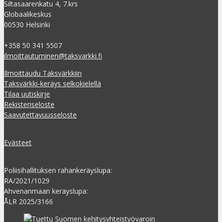
Siltasaarenkatu 4, 7.krs
Globaalikeskus
00530 Helsinki
+358 50 341 5507
ilmoittautuminen@taksvarkki.fi
Ilmoittaudu Taksvärkkiin
Taksvärkki-keräys selkokielellä
Tilaa uutiskirje
Rekisteriseloste
Saavutettavuusseloste
Evästeet
Poliisihallituksen rahankeräyslupa:
RA/2021/1029
Ahvenanmaan keräyslupa:
ÅLR 2025/3166