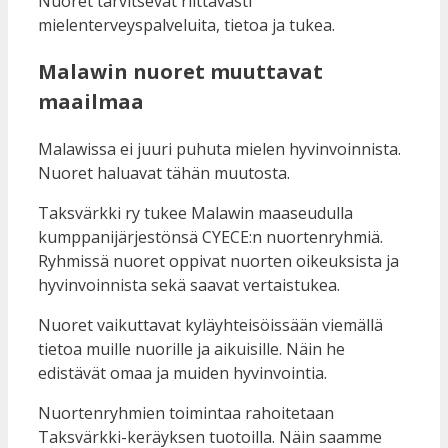
Nuoret tarvitsevat riittävästi
mielenterveyspalveluita, tietoa ja tukea.
Malawin nuoret muuttavat
maailmaa
Malawissa ei juuri puhuta mielen hyvinvoinnista.
Nuoret haluavat tähän muutosta.
Taksvärkki ry tukee Malawin maaseudulla
kumppanijärjestönsä CYECE:n nuortenryhmiä.
Ryhmissä nuoret oppivat nuorten oikeuksista ja
hyvinvoinnista sekä saavat vertaistukea.
Nuoret vaikuttavat kyläyhteisöissään viemällä
tietoa muille nuorille ja aikuisille. Näin he
edistävät omaa ja muiden hyvinvointia.
Nuortenryhmien toimintaa rahoitetaan
Taksvärkki-keräyksen tuotoilla. Näin saamme