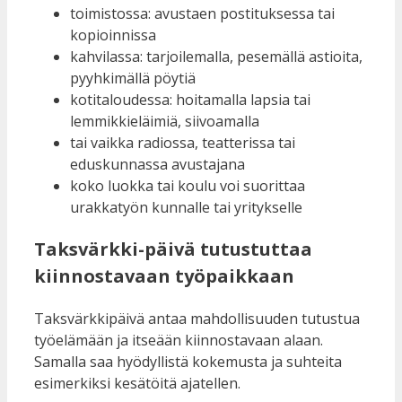
toimistossa: avustaen postituksessa tai
kopioinnissa
kahvilassa: tarjoilemalla, pesemällä astioita,
pyyhkimällä pöytiä
kotitaloudessa: hoitamalla lapsia tai
lemmikkieläimiä, siivoamalla
tai vaikka radiossa, teatterissa tai
eduskunnassa avustajana
koko luokka tai koulu voi suorittaa
urakkatyön kunnalle tai yritykselle
Taksvärkki-päivä tutustuttaa
kiinnostavaan työpaikkaan
Taksvärkkipäivä antaa mahdollisuuden tutustua
työelämään ja itseään kiinnostavaan alaan.
Samalla saa hyödyllistä kokemusta ja suhteita
esimerkiksi kesätöitä ajatellen.