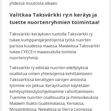
yhdessä muutosta aikaan.
Valitkaa Taksvärkki ry:n keräys ja
tuette nuortenryhmien toimintaa!
Taksvärkki-keräyksen tuotolla Taksvärkki ry
tukee kumppanijärjestöjensä työtä nuorten
parissa kuudessa maassa. Malawissa Taksvärkki
tukee CYECE:n maaseudulla toimivia
nuortenryhmiä.
Taksvärkki ry edistää nuorten edellytyksiä
osallistua omien yhteisöjensä kehittämiseen.
Taksvärkissä kerättyjen varojen ansiosta
työmme voi jatkua. Keräystuotot käytetään
kehitysyhteistyöohjelmamme rahoittamiseen.
Tuemme nuorten osallisuutta ja ihmisoikeuksia
Malawin lisäksi Guatemalassa, Keniassa,
Mosambikissa, Nepalissa ja Sierra Leonessa.