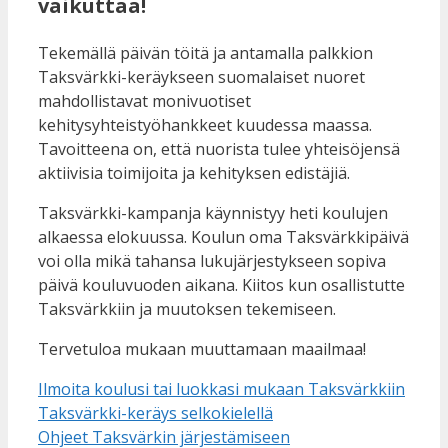
vaikuttaa!
Tekemällä päivän töitä ja antamalla palkkion
Taksvärkki-keräykseen suomalaiset nuoret
mahdollistavat monivuotiset
kehitysyhteistyöhankkeet kuudessa maassa.
Tavoitteena on, että nuorista tulee yhteisöjensä
aktiivisia toimijoita ja kehityksen edistäjiä.
Taksvärkki-kampanja käynnistyy heti koulujen
alkaessa elokuussa. Koulun oma Taksvärkkipäivä
voi olla mikä tahansa lukujärjestykseen sopiva
päivä kouluvuoden aikana. Kiitos kun osallistutte
Taksvärkkiin ja muutoksen tekemiseen.
Tervetuloa mukaan muuttamaan maailmaa!
Ilmoita koulusi tai luokkasi mukaan Taksvärkkiin
Taksvärkki-keräys selkokielellä
Ohjeet Taksvärkin järjestämiseen