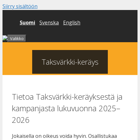
Siirry sisältöön
Suomi
Svenska
English
Valikko
Taksvärkki-keräys
Tietoa Taksvärkki-keräyksestä ja
kampanjasta lukuvuonna 2025–
2026
Jokaisella on oikeus voida hyvin. Osallistukaa