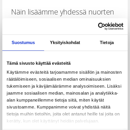
Näin lisäämme yhdessä nuorten
hyvinvointia Taksvärkki-keräyksen
tuotoilla
Suostumus
Yksityiskohdat
Tietoja
15 €
Tämä sivusto käyttää evästeitä
15 eurolla yksi nuori Keniassa saa päivän ajan
koulutusta ilmaston kannalta kestävästä
Käytämme evästeitä tarjoamamme sisällön ja mainosten
pienyrittäjyydestä. Nuoret oppivat
räätälöimiseen, sosiaalisen median ominaisuuksien
ilmastokestäviä tapoja tulojen hankkimiseksi.
tukemiseen ja kävijämäärämme analysoimiseen. Lisäksi
jaamme sosiaalisen median, mainosalan ja analytiikka-
20 €
alan kumppaneillemme tietoja siitä, miten käytät
sivustoamme. Kumppanimme voivat yhdistää näitä
tietoja muihin tietoihin, joita olet antanut heille tai joita on
20 eurolla yksi nuori Mosambikissa osallistuu
kerätty, kun olet käyttänyt heidän palvelujaan.
kolmen päivän koulutukseen vammaisten
oikeuksista ja mielen hyvinvoinnin vertaistuesta.