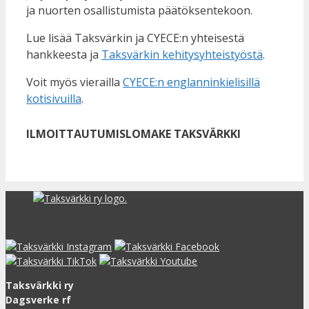
ja nuorten osallistumista päätöksentekoon.
Lue lisää Taksvärkin ja CYECE:n yhteisestä
hankkeesta ja
Taksvärkin kehitysyhteistyöstä
.
Voit myös vierailla
CYECE:n englanninkielisillä
kotisivuilla
.
ILMOITTAUTUMISLOMAKE TAKSVÄRKKI
Taksvärkki ry
Dagsverke rf