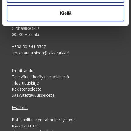
Taksvärkki ry
Kiellä
Dagsverke rf
Siltasaarenkatu 4, 7.krs
Globaalikeskus
00530 Helsinki
+358 50 341 5507
ilmoittautuminen@taksvarkki.fi
Ilmoittaudu
Taksvärkki-keräys selkokielellä
Tilaa uutiskirje
Rekisteriseloste
Saavutettavuusseloste
Evästeet
Poliisihallituksen rahankeräyslupa:
RA/2021/1029