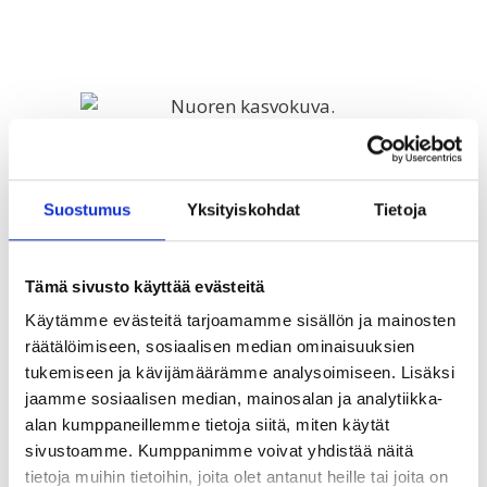
”Minulle tulee turvallinen olo, kun soitan
äidilleni ja kuulen että hän ja perheeni ovat
turvassa.”
Suostumus
Yksityiskohdat
Tietoja
Joseph, 19, Nairobi
Tämä sivusto käyttää evästeitä
Käytämme evästeitä tarjoamamme sisällön ja mainosten
räätälöimiseen, sosiaalisen median ominaisuuksien
tukemiseen ja kävijämäärämme analysoimiseen. Lisäksi
jaamme sosiaalisen median, mainosalan ja analytiikka-
alan kumppaneillemme tietoja siitä, miten käytät
sivustoamme. Kumppanimme voivat yhdistää näitä
tietoja muihin tietoihin, joita olet antanut heille tai joita on
”Kaikilla pitäisi olla semmoinen turvapaikka