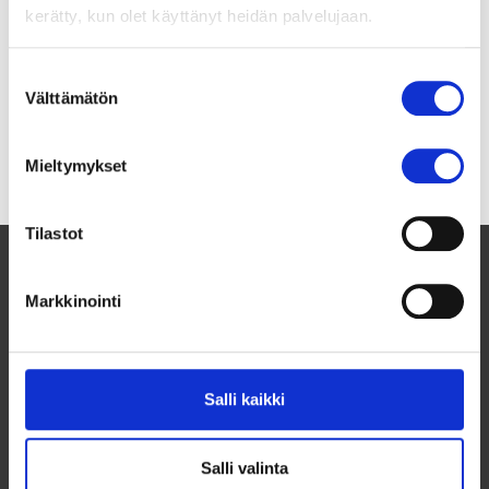
kerätty, kun olet käyttänyt heidän palvelujaan.
vaikka kotona tai kavereiden kanssa, missä
ne voi olla. Että on joku turvallinen paikka
missä voi aina olla.”
Suostumuksen
Välttämätön
valinta
Aimi, 15, Oulu
Mieltymykset
Tilastot
Markkinointi
Salli kaikki
Salli valinta