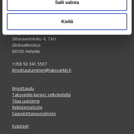
Salli valinta
Kiellä
Taksvärkki ry
Dagsverke rf
Siltasaarenkatu 4, 7.krs
Globaalikeskus
00530 Helsinki
+358 50 341 5507
ilmoittautuminen@taksvarkki.fi
Ilmoittaudu
Taksvärkki-keräys selkokielellä
Tilaa uutiskirje
Rekisteriseloste
Saavutettavuusseloste
Evästeet