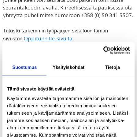
seurantakoodin avulla. Kiireellisessä tapauksessa ota
yhteyttä puhelimitse numeroon +358 (0) 50 341 5507.
Tutustu tarkemmin työpajojen sisältöön
tämän
Oppitunnille-sivulla
sivuston
.
ILMOITTAUTUMISLOMAKE TAKSVÄRKKI
Suostumus
Yksityiskohdat
Tietoja
Tämä sivusto käyttää evästeitä
Käytämme evästeitä tarjoamamme sisällön ja mainosten
Ihmiset ympärilläni saavat minut tuntemaan oloni
”
räätälöimiseen, sosiaalisen median ominaisuuksien
turvalliseksi. Undugu-järjestö on luonut meille
tukemiseen ja kävijämäärämme analysoimiseen. Lisäksi
mahdollisuuden perustaa oma yhdistys. Sekin saa
jaamme sosiaalisen median, mainosalan ja analytiikka-
minut tuntemaan oloni turvalliseksi.
”
alan kumppaneillemme tietoja siitä, miten käytät
sivustoamme. Kumppanimme voivat yhdistää näitä