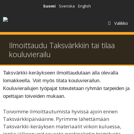
Suomi
Svenska
English
Valikko
Ilmoittaudu Taksvärkkiin tai tilaa
kouluvierailu
Taksvärkki-keräykseen ilmoittaudutaan alla olevalla
lomakkeella.
Voit myös tilata kouluvierailun.
Kouluvierailujen työpajat toteutetaan ryhmän tarpeiden ja
opettajan toiveiden mukaan.
Toivomme ilmoittautumista hyvissä ajoin ennen
Taksvärkkipäiväänne. Pyrimme lähettämään
Taksvärkki-keräyksen materiaalit viikon kuluessa,
jonka jälkeen voit seurata postipaketin toimitusta