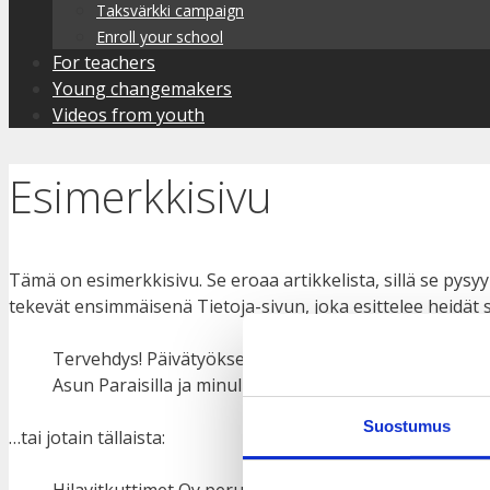
Taksvärkki campaign
Enroll your school
For teachers
Young changemakers
Videos from youth
Esimerkkisivu
Tämä on esimerkkisivu. Se eroaa artikkelista, sillä se pys
tekevät ensimmäisenä Tietoja-sivun, joka esittelee heidät siv
Tervehdys! Päivätyökseni teen pyörälähetin hommia ja 
Asun Paraisilla ja minulla on mahtava koira, jonka nim
Suostumus
…tai jotain tällaista:
Hilavitkuttimet Oy perustettiin vuonna 1971 ja se on si