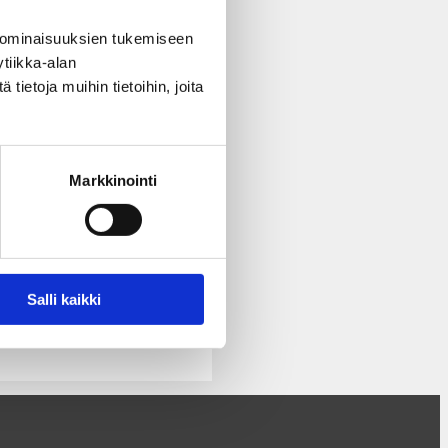
 ominaisuuksien tukemiseen
tiikka-alan
uja sisällöllesi. Pidä
ietoja muihin tietoihin, joita
Markkinointi
Salli kaikki