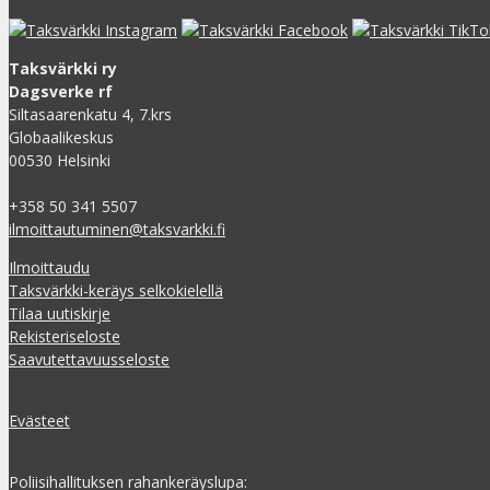
Taksvärkki ry
Dagsverke rf
Siltasaarenkatu 4, 7.krs
Globaalikeskus
00530 Helsinki
+358 50 341 5507
ilmoittautuminen@taksvarkki.fi
Ilmoittaudu
Taksvärkki-keräys selkokielellä
Tilaa uutiskirje
Rekisteriseloste
Saavutettavuusseloste
Evästeet
Poliisihallituksen rahankeräyslupa: