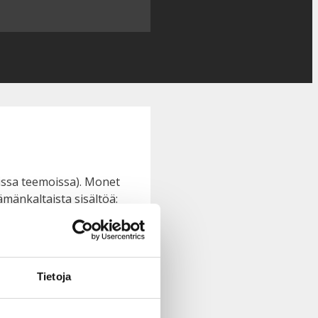
missa teemoissa). Monet
tämänkaltaista sisältöä:
un ikiomat sivuni.
 peltikatolla.
Tietoja
ia. Yli 200 henkilöä