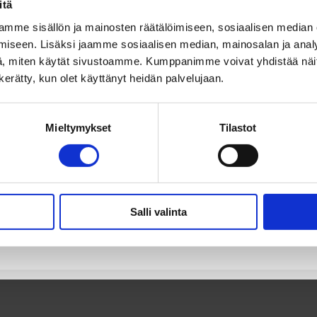
itä
estää kaikenlaisia tempauksia paikallisen yhteisön iloksi.
mme sisällön ja mainosten räätälöimiseen, sosiaalisen median
iseen. Lisäksi jaamme sosiaalisen median, mainosalan ja analy
jauspaneeliisi
poistaaksesi tämän sivun ja luodaksesi uusia siv
, miten käytät sivustoamme. Kumppanimme voivat yhdistää näitä t
n kerätty, kun olet käyttänyt heidän palvelujaan.
Mieltymykset
Tilastot
Salli valinta