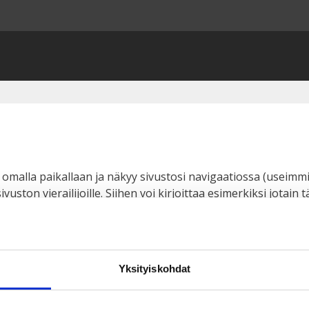
yy omalla paikallaan ja näkyy sivustosi navigaatiossa (useim
uston vierailijoille. Siihen voi kirjoittaa esimerkiksi jotain 
iltaisin toimin harrastelijateatterin parissa. Nämä ovat min
i on Jaakko. Pidän piña colada -drinkeistä ja sateen ropinasta
Yksityiskohdat
itä lähtien tuottanut asiakkailleen laadukkaita hilavitkuttim