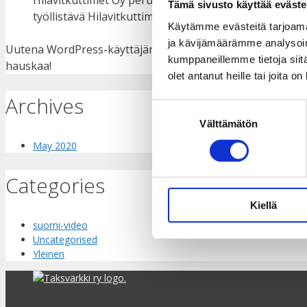
Tämä sivusto käyttää eväste
työllistävä Hilavitkuttimet Oy sijaitsee Salossa ja järj
Käytämme evästeitä tarjoama
ja kävijämäärämme analysoim
Uutena WordPress-käyttäjänä, sinun kannattaa mennä
oh
kumppaneillemme tietoja siitä
hauskaa!
olet antanut heille tai joita o
Archives
Suostumuksen
Välttämätön
valinta
May 2020
Categories
Kiellä
suomi-video
Uncategorised
Yleinen