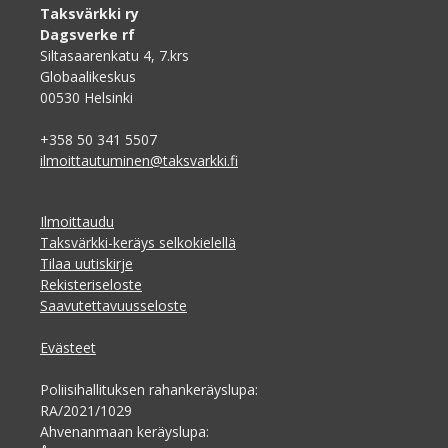
Taksvärkki ry
Dagsverke rf
Siltasaarenkatu 4, 7.krs
Globaalikeskus
00530 Helsinki
+358 50 341 5507
ilmoittautuminen@taksvarkki.fi
Ilmoittaudu
Taksvärkki-keräys selkokielellä
Tilaa uutiskirje
Rekisteriseloste
Saavutettavuusseloste
Evästeet
Poliisihallituksen rahankeräyslupa:
RA/2021/1029
Ahvenanmaan keräyslupa: