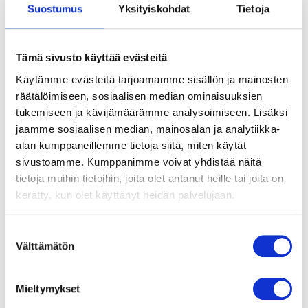
Suostumus
Yksityiskohdat
Tietoja
Tämä sivusto käyttää evästeitä
Käytämme evästeitä tarjoamamme sisällön ja mainosten
räätälöimiseen, sosiaalisen median ominaisuuksien
tukemiseen ja kävijämäärämme analysoimiseen. Lisäksi
jaamme sosiaalisen median, mainosalan ja analytiikka-
alan kumppaneillemme tietoja siitä, miten käytät
sivustoamme. Kumppanimme voivat yhdistää näitä
tietoja muihin tietoihin, joita olet antanut heille tai joita on
kerätty, kun olet käyttänyt heidän palvelujaan.
”I feel safe when when I’m talking with
Suostumuksen
someone I trust. And when another person is
Välttämätön
valinta
interested in how I am.”
Mieltymykset
Maryann, 20, Nairobi