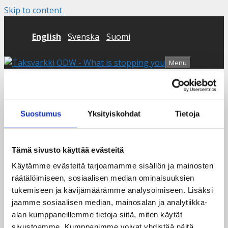
Skip to content
English
Svenska
Suomi
Menu
Nothing Found
Suostumus
Yksityiskohdat
Tietoja
It seems we can’t find what you’re looking for.
Perhaps searching can help.
Tämä sivusto käyttää evästeitä
Search for:
Käytämme evästeitä tarjoamamme sisällön ja mainosten
räätälöimiseen, sosiaalisen median ominaisuuksien
tukemiseen ja kävijämäärämme analysoimiseen. Lisäksi
Search for:
jaamme sosiaalisen median, mainosalan ja analytiikka-
alan kumppaneillemme tietoja siitä, miten käytät
Recent Posts
sivustoamme. Kumppanimme voivat yhdistää näitä