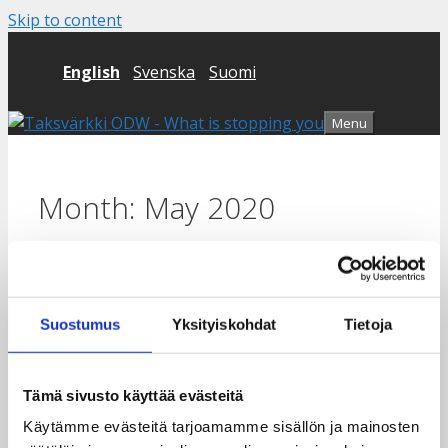
Skip to content
English
Svenska
Suomi
Menu
Month:
May 2020
Suostumus
Yksityiskohdat
Tietoja
Moikka maailma!
Tämä sivusto käyttää evästeitä
29.5.2020
by
Taksvärkki
Käytämme evästeitä tarjoamamme sisällön ja mainosten
Tervetuloa
Taksvarkki ry
-sivustolle. Tämä on