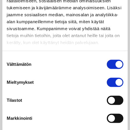
räätälöimiseen, sosiaalisen median ominaisuuksien
ensimmäinen artikkelisi. Muokkaa sitä tai poista
tukemiseen ja kävijämäärämme analysoimiseen. Lisäksi
se, ja aloita kirjoittaminen!
jaamme sosiaalisen median, mainosalan ja analytiikka-
alan kumppaneillemme tietoja siitä, miten käytät
Categories
Yleinen
1 Comment
sivustoamme. Kumppanimme voivat yhdistää näitä
tietoja muihin tietoihin, joita olet antanut heille tai joita on
Search for:
kerätty, kun olet käyttänyt heidän palvelujaan.
Recent Posts
Suostumuksen
Välttämätön
valinta
Moikka maailma!
Recent Comments
Mieltymykset
WordPress-kommentoija
on
Moikka maailma!
Tilastot
Markkinointi