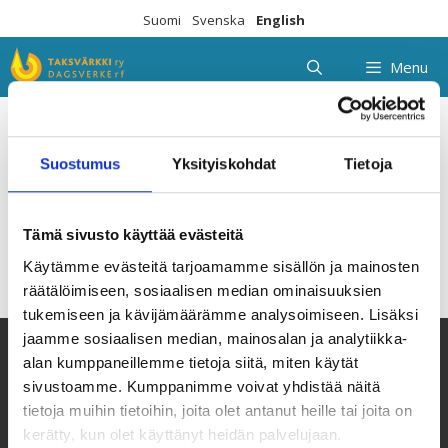
Skip
Suomi
Svenska
English
to
content
Menu
Educacion-ambiental-San-
Suostumus
Yksityiskohdat
Tietoja
Martin-1
Tämä sivusto käyttää evästeitä
Käytämme evästeitä tarjoamamme sisällön ja mainosten
räätälöimiseen, sosiaalisen median ominaisuuksien
tukemiseen ja kävijämäärämme analysoimiseen. Lisäksi
jaamme sosiaalisen median, mainosalan ja analytiikka-
alan kumppaneillemme tietoja siitä, miten käytät
sivustoamme. Kumppanimme voivat yhdistää näitä
tietoja muihin tietoihin, joita olet antanut heille tai joita on
kerätty, kun olet käyttänyt heidän palvelujaan.