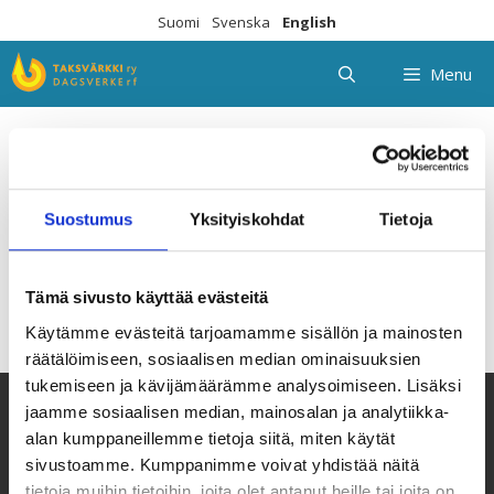
Skip
Suomi
Svenska
English
to
content
Menu
6_eis_amity_kollaasi
Suostumus
Yksityiskohdat
Tietoja
Tämä sivusto käyttää evästeitä
Käytämme evästeitä tarjoamamme sisällön ja mainosten
räätälöimiseen, sosiaalisen median ominaisuuksien
tukemiseen ja kävijämäärämme analysoimiseen. Lisäksi
jaamme sosiaalisen median, mainosalan ja analytiikka-
alan kumppaneillemme tietoja siitä, miten käytät
sivustoamme. Kumppanimme voivat yhdistää näitä
tietoja muihin tietoihin, joita olet antanut heille tai joita on