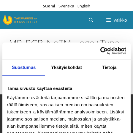
Siirry
Suomi
Svenska
English
sisältöön
Valikko
MP_RGB_NoTM_Logo+Type
Horisontal Blue
Suostumus
Yksityiskohdat
Tietoja
Tämä sivusto käyttää evästeitä
Käytämme evästeitä tarjoamamme sisällön ja mainosten
räätälöimiseen, sosiaalisen median ominaisuuksien
tukemiseen ja kävijämäärämme analysoimiseen. Lisäksi
jaamme sosiaalisen median, mainosalan ja analytiikka-
alan kumppaneillemme tietoja siitä, miten käytät