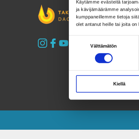
Käytämme evästeitä tarjoama
ja kävijämäärämme analysoim
kumppaneillemme tietoja siitä
olet antanut heille tai joita o
Suostumuksen
Välttämätön
valinta
Kiellä