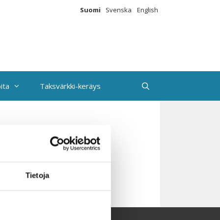
Suomi
Svenska
English
ita
Taksvärkki-keräys
lue
Tietoja