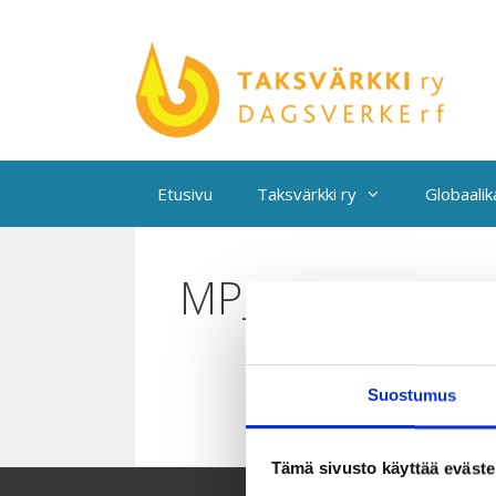
Siirry
sisältöön
Etusivu
Taksvärkki ry
Globaali
MP_RGB_NoTM_L
Suostumus
Tämä sivusto käyttää eväste