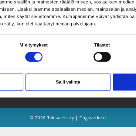
mme sisällön ja mainosten räätälöimiseen, sosiaalisen median
Taksvärkki ry
T
iseen. Lisäksi jaamme sosiaalisen median, mainosalan ja analy
Siltasaarenkatu 4, 7. krs,
U
, miten käytät sivustoamme. Kumppanimme voivat yhdistää näitä t
Globaalikeskus
Y
n kerätty, kun olet käyttänyt heidän palvelujaan.
00530 Helsinki
L
Mieltymykset
Tilastot
050 341 5507
K
taksvarkki@taksvarkki.fi
S
T
T
Salli valinta
E
© 2026 Taksvärkki ry | Dagsverke rf