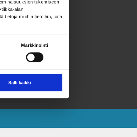
 ominaisuuksien tukemiseen
aksvärkki-keräys
tiikka-alan
utiskirje
ietoja muihin tietoihin, joita
hteystiedot
ahjoita
Markkinointi
eräyslupa ja rekisteriseloste
aavutettavuusseloste
aksvärkkikeräys selkokielellä
aksvärkki selkokielellä
Salli kaikki
västeet