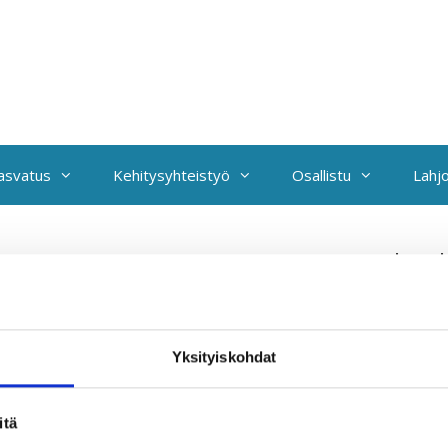
kasvatus
Kehitysyhteistyö
Osallistu
Lahjo
ogo+Type Horisontal B
Yksityiskohdat
itä