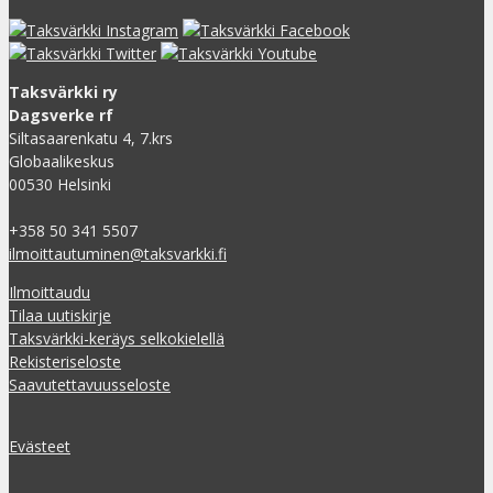
Taksvärkki ry
Dagsverke rf
Siltasaarenkatu 4, 7.krs
Globaalikeskus
00530 Helsinki
+358 50 341 5507
ilmoittautuminen@taksvarkki.fi
Ilmoittaudu
Tilaa uutiskirje
Taksvärkki-keräys selkokielellä
Rekisteriseloste
Saavutettavuusseloste
Evästeet