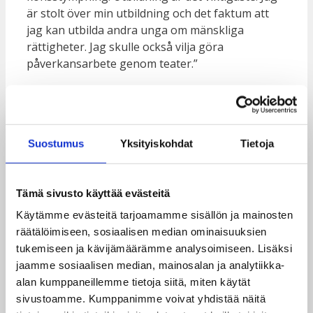
är stolt över min utbildning och det faktum att
jag kan utbilda andra unga om mänskliga
rättigheter. Jag skulle också vilja göra
påverkansarbete genom teater.”
Aminata, 14, Sierra Leone
Suostumus
Yksityiskohdat
Tietoja
”Flickors utbildning har en positiv effekt på hela
samhället. Låt flickorna studera i fred.”
Lansana, 20, Sierra Leone
Tämä sivusto käyttää evästeitä
Käytämme evästeitä tarjoamamme sisällön ja mainosten
räätälöimiseen, sosiaalisen median ominaisuuksien
”Tack vare min utbildning har jag lärt mig att
tukemiseen ja kävijämäärämme analysoimiseen. Lisäksi
vara självsäker och stark. Kvinnor behöver inte
jaamme sosiaalisen median, mainosalan ja analytiikka-
längre vara beroende av män, vi kan stå på oss
alan kumppaneillemme tietoja siitä, miten käytät
själva. När en man lägger 2 000 leone på bordet
sivustoamme. Kumppanimme voivat yhdistää näitä